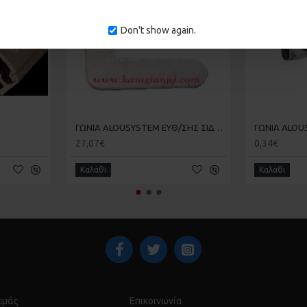
Don't show again.
ΓΩΝΙΑ ALOUSYSTEM ΕΥΘ/ΣΗΣ ΣΙΔΕΡ. KAI COBRA KAI ELVIAL 3300 ΣΥΤΑΣ
27,07€
0,34€
Καλάθι
Καλάθι
 εμάς
Επικοινωνία