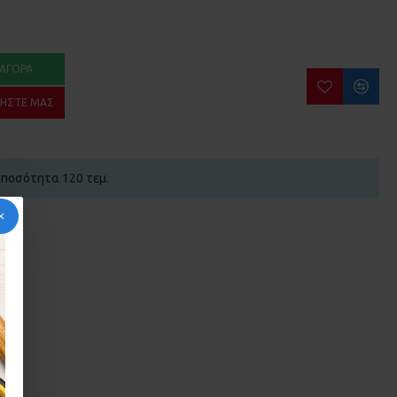
ΑΓΟΡΆ
ΉΣΤΕ ΜΑΣ
η ποσότητα 120 τεμ.