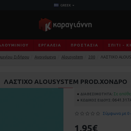
GREEK
ΑΛΟΥΜΙΝΊΟΥ
ΕΡΓΑΛΕΊΑ
ΠΡΟΣΤΑΣΊΑ
ΣΠΊΤΙ - 
μινίου-Σιδήρου
Ανοιγόμενα
Alousystem
200
ΛΑΣΤΙΧΟ ALOU
ΛΑΣΤΙΧΟ ALOUSYSTEM PROD.ΧΟΝΔΡΟ
Σε απόθ
ΔΙΑΘΕΣΙΜΌΤΗΤΑ:
0641.317
ΚΩΔΙΚΌΣ ΕΊΔΟΥΣ:
Σύμφωνα με 0 
1,95€