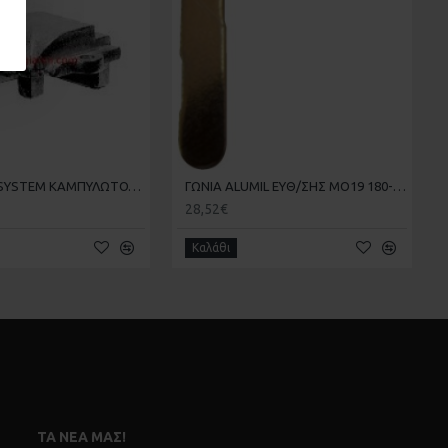
ΓΩΝΙΑ ALOUSYSTEM ΚΑΜΠΥΛΩΤΟΥ 0257
ΓΩΝΙΑ ALUMIL ΕΥΘ/ΣΗΣ ΜΟ19 180-19-000-00 KAI EUROPA 500 1951.1 410-205
28,52€
Καλάθι
ΤΑ ΝΈΑ ΜΑΣ!