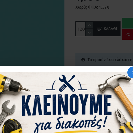
Χωρίς ΦΠΑ: 1,57€
ΚΑΛΆΘΙ
ΡΩΤ
Το προϊόν έχει ελάχιστ