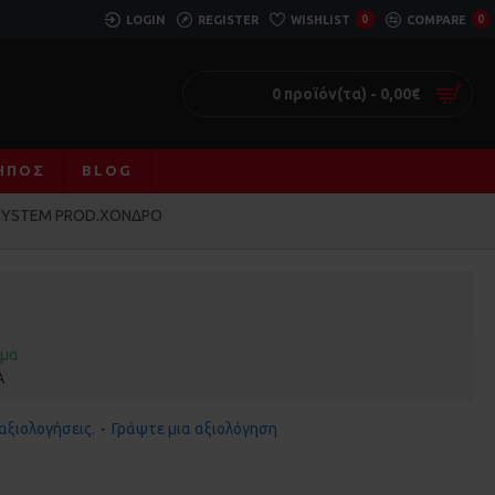
LOGIN
REGISTER
WISHLIST
0
COMPARE
0
0 προϊόν(τα) - 0,00€
ΚΉΠΟΣ
BLOG
SYSTEM PROD.ΧΟΝΔΡΟ
εμα
A
αξιολογήσεις.
-
Γράψτε μια αξιολόγηση