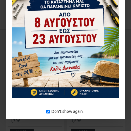
ΙΣΙΑ 0304/Α PLASTEKA
TIMΗ ΖΕΥΓΟΥΣ
ΑΞΙΟΛΟΓΉΣΕΙΣ
ΠΩΛΕΙΤΑΙ ΜΟΝΟ ΣΕ ΣΥΣΚΕΥΑΣΙΑ ΖΕΥΓΟΙ
ΣΤΗΝ ΄ΙΔΙΑ ΚΑΤΗΓΟΡΊΑ
Don't show again.
ΓΩΝΙΑ ALOUSYSTEM 008
ΓΩΝΙΑ ALOUSYSTEM 008
1,79€
1,69€