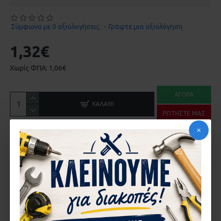
Σύμφωνα με 0 αξιολογήσεις.
-
Γράψτε μια αξιολόγηση
1,32€
Χωρίς ΦΠΑ: 1,06€
ΑΓΟΡΆ
ΚΑΛΆΘΙ
ΡΩΤΉΣΤΕ ΜΑΣ
ΠΕΡΙΓΡΑ΄ΦΉ
ΤΑΠΑ ALOUSYSTEM ΔΙΦΥΛΛΟΥ