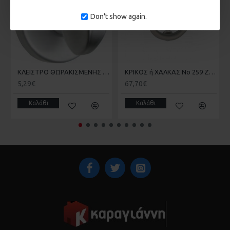
βρεγμένο πανί είναι αρκετό για να παραμείνει το προιόν σε
Don't show again.
άριστη κατάσταση
Ποιοτικός έλεγχος: Ολα τα προιόντα ελέγχονται ως προς την
ποιότητα και την καλή λειτουργία πριν την αποστολή τους.
ΚΛΕΙΣΤΡΟ ΘΩΡΑΚΙΣΜΕΝΗΣ BEST Νο7 SILVER ΑΛΟΥΜΙΝΙΟΥ
ΚΡΙΚΟΣ ή ΧΑΛΚΑΣ Νο 259 Ζ ή Νο9 BEST
5,29€
67,70€
Καλάθι
Καλάθι