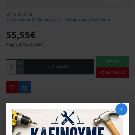
Σύμφωνα με 0 αξιολογήσεις.
-
Γράψτε μια αξιολόγηση
55,55€
Χωρίς ΦΠΑ: 44,80€
ΑΓΟΡΆ
ΚΑΛΆΘΙ
ΡΩΤΉΣΤΕ ΜΑΣ
ΠΕΡΙΣΣΌΤΕΡΑ ΑΠΌ ΤΗΝ ΙΔΙΑ ΜΆΡΚΑ
ΚΛΕΙΣΤΡΟ ΘΩΡΑΚΙΣΜΕΝΗΣ BEST Νο7 SILVER ΑΛΟΥΜΙΝΙΟΥ
ΚΡΙΚΟΣ ή ΧΑΛΚΑΣ Νο 259 Ζ ή Νο9 BEST
5,29€
67,70€