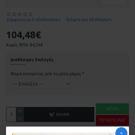
Σύμφωνα με 0 αξιολογήσεις.
-
Γράψτε μια αξιολόγηση
104,48€
Χωρίς ΦΠΑ: 84,26€
Διαθέσιμες Επιλογές
Φορά κοιτώντας από το μέσα μέρος
ΑΓΟΡΆ
ΚΑΛΆΘΙ
ΡΩΤΉΣΤΕ ΜΑΣ