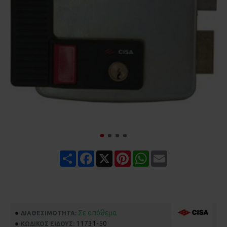
Share
Facebook
X
Pinterest
WhatsApp
Email
Σε απόθεμα
ΔΙΑΘΕΣΙΜΌΤΗΤΑ:
11731-50
ΚΩΔΙΚΌΣ ΕΊΔΟΥΣ: