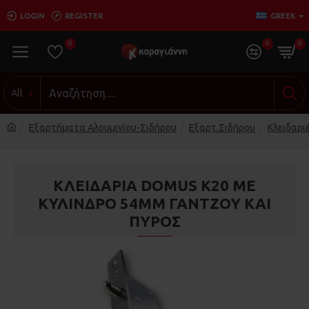
LOGIN
REGISTER
GREEK
0
0
0
All
Εξαρτήματα Αλουμινίου-Σιδήρου
Εξαρτ.Σιδήρου
Κλειδαριέ
ΚΛΕΙΔΑΡΙΑ DOMUS K20 ME
ΚΥΛΙΝΔΡΟ 54MM ΓΑΝΤΖΟΥ ΚΑΙ
ΠΥΡΟΣ