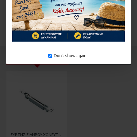
ΣΥΝΈΧΕΙΑ
ΕΤΙΚΈΤΕΣ:
DOMUS
95120
Don't show again.
ΔΕΊΤΕ ΑΚΌΜΑ
ΣΤΗΝ ΄ΙΔΙΑ ΚΑΤΗΓΟΡΊΑ
ΣΥΡΤΗΣ ΣΙΔΗΡΟΥ ΧΩΝΕΥΤΟΣ ΜΟΧΛΟΥ 700 COMUNELLO ΔΥΟ ΚΙΝΗΣΕΩΝ