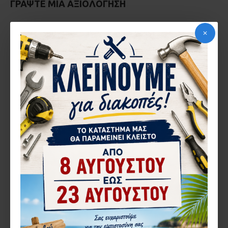
ΓΡΆΨΤΕ ΜΙΑ ΑΞΙΟΛΌΓΗΣΗ
Το Όνομα σας
Η Αξιολόγηση σας
Σημείωση:
η HTML δεν επεξεργάζεται!
Κακή
Καλή
Βαθμολογία
CAPTCHA
Εισάγετε τον κωδικό
στο παρακάτω πεδίο