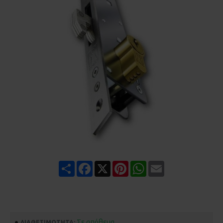
Share
Facebook
X
Pinterest
WhatsApp
Email
Σε απόθεμα
ΔΙΑΘΕΣΙΜΌΤΗΤΑ: