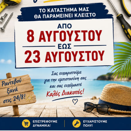
tsApp
Email
OMUNELLO
Ή
1-10 ΗΜΈΡΕΣ
1-10 ΗΜΈΡΕΣ