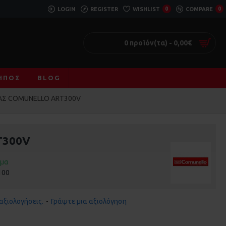
LOGIN
REGISTER
WISHLIST
0
COMPARE
0
0 προϊόν(τα) - 0,00€
ΚΉΠΟΣ
BLOG
ΙΑΣ COMUNELLO ART300V
T300V
εμα
100
αξιολογήσεις.
-
Γράψτε μια αξιολόγηση