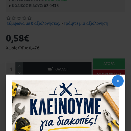
62.0435
ΚΩΔΙΚΌΣ ΕΊΔΟΥΣ:
Σύμφωνα με 0 αξιολογήσεις.
-
Γράψτε μια αξιολόγηση
0,58€
Χωρίς ΦΠΑ: 0,47€
ΑΓΟΡΆ
ΚΑΛΆΘΙ
ΡΩΤΉΣΤΕ ΜΑΣ
ΠΕΡΙΓΡΑ΄ΦΉ
ΓΩΝΙΑ MONTICELLI 0435
ΓΙΑ ΤΙΣ ΣΕΙΡΕΣ