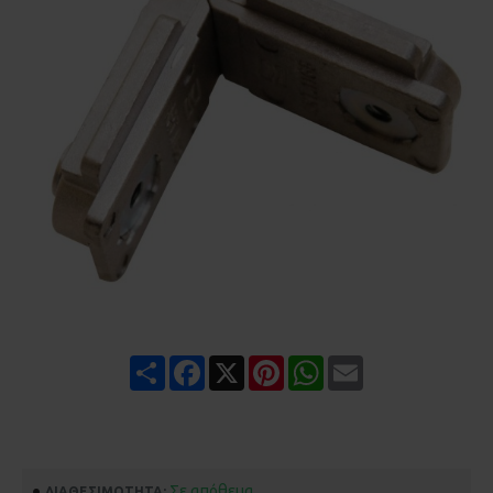
Share
Facebook
X
Pinterest
WhatsApp
Email
Σε απόθεμα
ΔΙΑΘΕΣΙΜΌΤΗΤΑ: