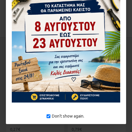
EUROPA 100 ΦΥΛΛΟΥ
ALOUSYSTEM ECOLINE 600 : Y203
ELVIAL 3300 ΦΥΛΛΟΥ
ΑΞΙΟΛΟΓΉΣΕΙΣ
ΣΤΗΝ ΄ΙΔΙΑ ΚΑΤΗΓΟΡΊΑ
Don't show again.
ΑΜΟΡΤΙΣΕΡ ALUMIL ΜΙΝΙ KAI ELVIAL 3300 ΣΙΤΑΣ
ΓΩΝΙΑ 0404 MONTICELLI
0,27€
0,79€