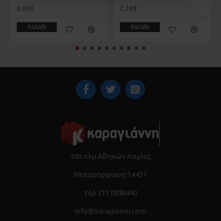
0,60€
2,38€
Καλάθι
Καλάθι
10ο χλμ Αθηνών Λαμίας
Μεταμόρφωση 14451
τηλ 2117808440
info@karagianni.com