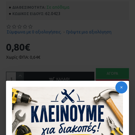
Σε απόθεμα
ΔΙΑΘΕΣΙΜΌΤΗΤΑ:
62.0423
ΚΩΔΙΚΌΣ ΕΊΔΟΥΣ:
Σύμφωνα με 0 αξιολογήσεις.
-
Γράψτε μια αξιολόγηση
0,80€
Χωρίς ΦΠΑ: 0,64€
ΑΓΟΡΆ
ΚΑΛΆΘΙ
ΡΩΤΉΣΤΕ ΜΑΣ
ΠΕΡΙΓΡΑ΄ΦΉ