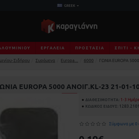
GREEK
ΑΛΟΥΜΙΝΊΟΥ
ΕΡΓΑΛΕΊΑ
ΠΡΟΣΤΑΣΊΑ
ΣΠΊΤΙ - 
μινίου-Σιδήρου
Συρόμενα
Europa....
6000
ΓΩΝΙΑ EUROPA 5000
ΩΝΙΑ EUROPA 5000 ΑΝΟΙΓ.KL-23 21-01-1
1-3 Ημέρ
ΔΙΑΘΕΣΙΜΌΤΗΤΑ:
1283.210
ΚΩΔΙΚΌΣ ΕΊΔΟΥΣ:
Σύμφωνα με 0 