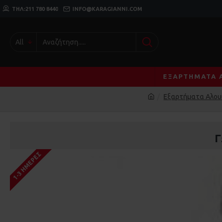
ΤΗΛ:211 780 8440
INFO@KARAGIANNI.COM
All
ΕΞΑΡΤΉΜΑΤΑ 
Εξαρτήματα Αλου
Γ
1-3 ΗΜΈΡΕΣ