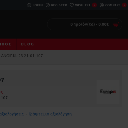
LOGIN
REGISTER
WISHLIST
0
COMPARE
0
0 προϊόν(τα) - 0,00€
ΚΉΠΟΣ
BLOG
 ΑΝΟΙΓ.KL-23 21-01-107
07
ες
1107
αξιολογήσεις.
-
Γράψτε μια αξιολόγηση