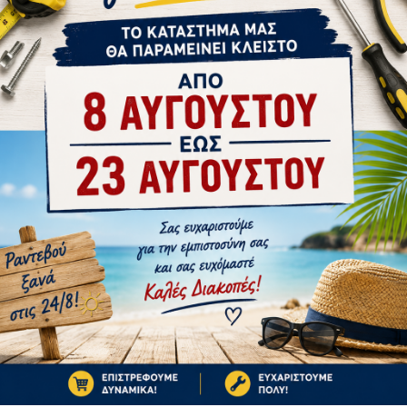
tsApp
Email
21-01-107
Ή
1-3 ΗΜΈΡΕΣ