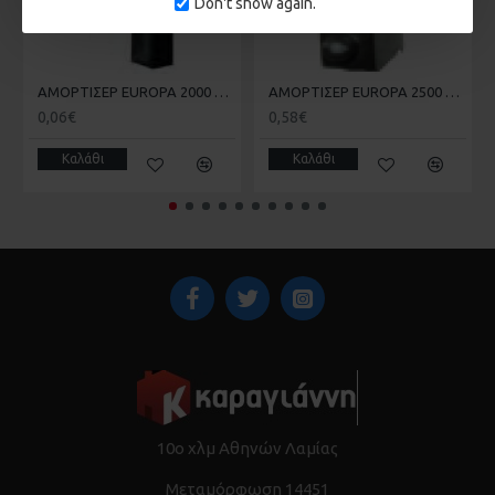
Don't show again.
ΑΜΟΡΤΙΣΕΡ EUROPA 2000 KAI 100 ΣΤΟΠΕΡ 181.4 20-20-007
ΑΜΟΡΤΙΣΕΡ EUROPA 2500 ENS-4 20-20-011
0,06€
0,58€
Καλάθι
Καλάθι
10ο χλμ Αθηνών Λαμίας
Μεταμόρφωση 14451