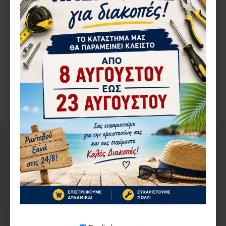
ΠΕΡΙΓΡΑ΄ΦΉ
ΛΑΜΑΚΙ EUROPA6000
ΑΠΟΣΤΑΤIKO ΜΠΙΝΙ ΔΙΦΥΛΛΟΥ
20-07-168 XL-04
ΑΞΙΟΛΟΓΉΣΕΙΣ
ΑΠΌ ΤΟΝ ΊΔΙΟ ΚΑΤΑΣΚΕΥΑΣΤΉ
ΣΤΗΝ ΄ΙΔΙΑ ΚΑΤΗΓΟΡΊΑ
1-3 ΗΜΈΡΕΣ
1-3 ΗΜΈΡΕΣ