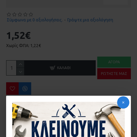
Σύμφωνα με 0 αξιολογήσεις.
-
Γράψτε μια αξιολόγηση
1,52€
Χωρίς ΦΠΑ: 1,22€
ΑΓΟΡΆ
ΚΑΛΆΘΙ
ΡΩΤΉΣΤΕ ΜΑΣ
ΠΕΡΙΣΣΌΤΕΡΑ ΑΠΌ ΤΗΝ ΙΔΙΑ ΜΆΡΚΑ
ΑΜΟΡΤΙΣΕΡ EUROPA 2000 KAI 100 ΣΤΟΠΕΡ 181.4 20-20-007
ΑΜΟΡΤΙΣΕΡ EUROPA 2500 ENS-4 20-20-011
0,06€
0,58€