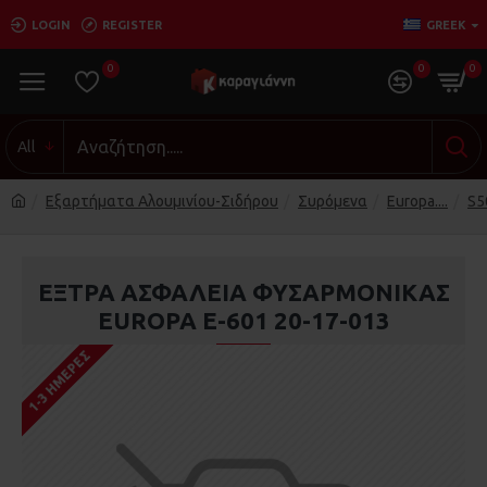
LOGIN
REGISTER
GREEK
0
0
0
All
Εξαρτήματα Αλουμινίου-Σιδήρου
Συρόμενα
Europa....
S5
ΕΞΤΡΑ ΑΣΦΑΛΕΙΑ ΦΥΣΑΡΜΟΝΙΚΑΣ
EUROPA Ε-601 20-17-013
1-3 ΗΜΈΡΕΣ