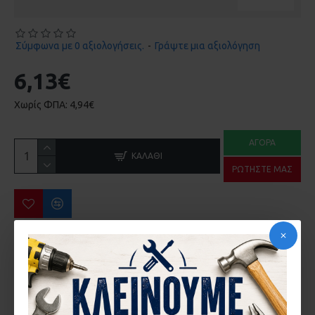
Σύμφωνα με 0 αξιολογήσεις.
-
Γράψτε μια αξιολόγηση
6,13€
Χωρίς ΦΠΑ: 4,94€
ΑΓΟΡΆ
ΚΑΛΆΘΙ
ΡΩΤΉΣΤΕ ΜΑΣ
ΠΕΡΙΣΣΌΤΕΡΑ ΑΠΌ ΤΗΝ ΙΔΙΑ ΜΆΡΚΑ
ΑΜΟΡΤΙΣΕΡ EUROPA 2000 KAI 100 ΣΤΟΠΕΡ 181.4 20-20-007
ΑΜΟΡΤΙΣΕΡ EUROPA 2500 ENS-4 20-20-011
0,06€
0,58€