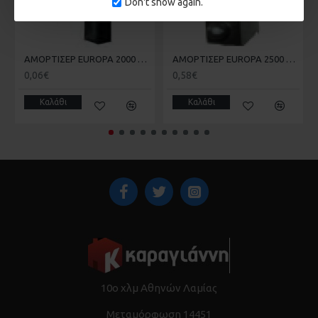
Don't show again.
ΑΜΟΡΤΙΣΕΡ EUROPA 2000 KAI 100 ΣΤΟΠΕΡ 181.4 20-20-007
ΑΜΟΡΤΙΣΕΡ EUROPA 2500 ENS-4 20-20-011
0,06€
0,58€
Καλάθι
Καλάθι
10ο χλμ Αθηνών Λαμίας
Μεταμόρφωση 14451