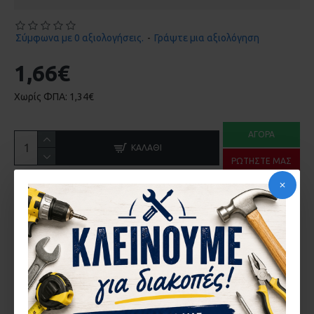
Σύμφωνα με 0 αξιολογήσεις.
-
Γράψτε μια αξιολόγηση
1,66€
Χωρίς ΦΠΑ: 1,34€
ΑΓΟΡΆ
ΚΑΛΆΘΙ
ΡΩΤΉΣΤΕ ΜΑΣ
ΠΕΡΙΓΡΑ΄ΦΉ
ΣΥΝΔΕΣΜΟΣ EUROPA 5000