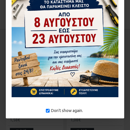
ΧΩΡΙΣΜΑΤΩΝ 20-14-020 KL19A
ΑΞΙΟΛΟΓΉΣΕΙΣ
ΣΤΗΝ ΄ΙΔΙΑ ΚΑΤΗΓΟΡΊΑ
1-3 ΗΜΈΡΕΣ
1-3 ΗΜΈΡΕΣ
Don't show again.
ΓΩΝΙΑ EUROPA EX-METAL KL-3 20-01-086 ή CJ-006009
ΓΩΝΙΑ EUROPA ΦΥΣΑΡΜΟΝΙΚΑΣ E-593 20-01-068
1,58€
1,08€