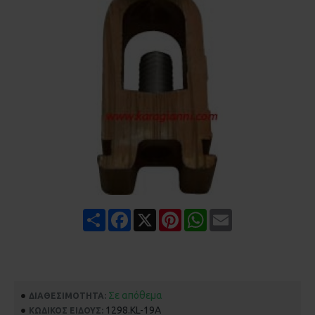
Share
Facebook
X
Pinterest
WhatsApp
Email
Σε απόθεμα
ΔΙΑΘΕΣΙΜΌΤΗΤΑ:
1298.KL-19A
ΚΩΔΙΚΌΣ ΕΊΔΟΥΣ: