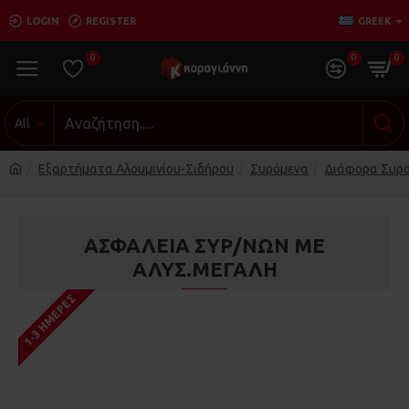
LOGIN
REGISTER
GREEK
0
0
0
All
Εξαρτήματα Αλουμινίου-Σιδήρου
Συρόμενα
Διάφορα Συρ
ΑΣΦΑΛΕΙΑ ΣΥΡ/ΝΩΝ ΜΕ
ΑΛΥΣ.ΜΕΓΑΛΗ
1-3 ΗΜΈΡΕΣ