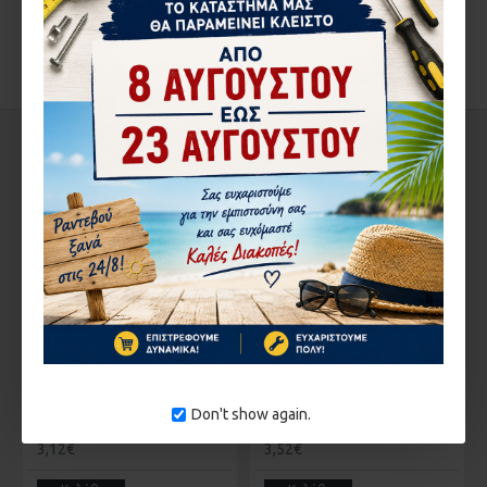
ΑΞΙΟΛΟΓΉΣΕΙΣ
ΣΤΗΝ ΄ΙΔΙΑ ΚΑΤΗΓΟΡΊΑ
1-3 ΗΜΈΡΕΣ
Don't show again.
ΑΣΦΑΛΕΙΑ ΣΥΡ/ΝΩΝ CAL
ΑΣΦΑΛΕΙΑ ΣΥΡ/ΝΩΝ ΑΛΟΥΜ.ΕΠΑΛΛΗΛΟΥ
3,12€
3,52€