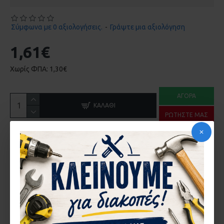
Σύμφωνα με 0 αξιολογήσεις.
-
Γράψτε μια αξιολόγηση
1,61€
Χωρίς ΦΠΑ: 1,30€
ΑΓΟΡΆ
ΚΑΛΆΘΙ
ΡΩΤΉΣΤΕ ΜΑΣ
ΠΕΡΙΓΡΑ΄ΦΉ