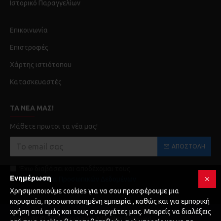
Ιστορικό Παραγγελίων
Επικοινωνία
Επιστροφές
Χάρτης ιστιότοπου
Κατασκευαστές
ΤΑ ΝΈΑ ΜΑΣ!
Μάθετε πρωτοι τα νέα μας!
ΑΠΟΣΤΟΛΉ
Έχω διαβάσει και αποδέχομαι τους
Ενημέρωση
Προστασία Προσωπικών Δεδομένων
Χρησιμοποιούμε cookies για να σου προσφέρουμε μια
κορυφαία, προσωποποιημένη εμπειρία , καθώς και για εμπορική
χρήση από εμάς και τους συνεργάτες μας. Μπορείς να διαλέξεις
Copyright © 2025 Karagianni, All Rights Reserved