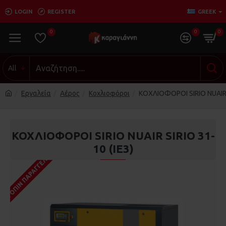
LOGIN
REGISTER
GREEK
0
0
0
All
Εργαλεία
Αέρος
Κοχλιοφόροι
ΚΟΧΛΙΟΦΟΡΟΙ SIRIO NUAIR S
ΚΟΧΛΙΟΦΟΡΟΙ SIRIO NUAIR SIRIO 31-
10 (IE3)
ΚΑΤΌΠΙΝ ΠΑΡΑΓΓΕΛΊΑΣ