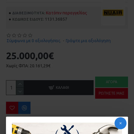
Κατόπιν παραγγελίας
ΔΙΑΘΕΣΙΜΌΤΗΤΑ:
1131.36857
ΚΩΔΙΚΌΣ ΕΊΔΟΥΣ:
Σύμφωνα με 0 αξιολογήσεις.
-
Γράψτε μια αξιολόγηση
25.000,00€
Χωρίς ΦΠΑ: 20.161,29€
ΑΓΟΡΆ
ΚΑΛΆΘΙ
ΡΩΤΉΣΤΕ ΜΑΣ
ΠΕΡΙΣΣΌΤΕΡΑ ΑΠΌ ΤΗΝ ΙΔΙΑ ΜΆΡΚΑ