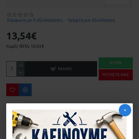
Σύμφωνα με 0 αξιολογήσεις.
-
Γράψτε μια αξιολόγηση
13,54€
Χωρίς ΦΠΑ: 10,92€
ΑΓΟΡΆ
ΚΑΛΆΘΙ
ΡΩΤΉΣΤΕ ΜΑΣ
ΠΕΡΙΣΣΌΤΕΡΑ ΑΠΌ ΤΗΝ ΙΔΙΑ ΜΆΡΚΑ
HΛΕΚΤΡΙΚΟ ΨΑΛΙΔΙ ΜΠΟΡΝΤΟΥΡΑΣ 650W GΕ-EH 6560 EINHELL 3403330
ΑΕΡΟΚΑΣΤΑΝΙΑ EINHELL TC-PR 68 4139180
104,70€
72,73€