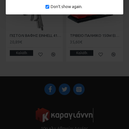
Don't show again.
ΠΙΣΤΟΛΙ ΒΑΦΗΣ EINHELL 4133000
ΤΡΙΒΕΙΟ ΠΑΛΜΙΚΟ 150W EINHELL TH-OS 1520 4460642
20,89€
35,60€
Καλάθι
Καλάθι
10ο χλμ Αθηνών Λαμίας