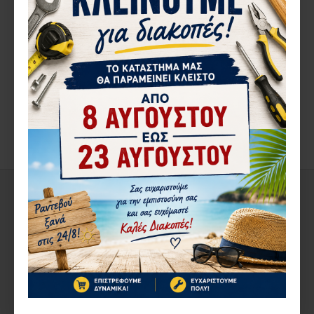
ΠΕΡΙΓΡΑ΄ΦΉ
ΑΞΙΟΛΟΓΉΣΕΙΣ
ΔΕΊΤΕ ΑΚΌΜΑ
ΑΠΌ ΤΟΝ ΊΔΙΟ ΚΑΤΑΣΚΕΥΑΣΤΉ
ΣΤΗΝ ΄ΙΔΙΑ ΚΑΤΗΓΟΡΊΑ
ΚΑΤΌΠΙΝ ΠΑΡΑΓΓΕΛΊΑΣ
1-10 ΗΜΈΡΕΣ