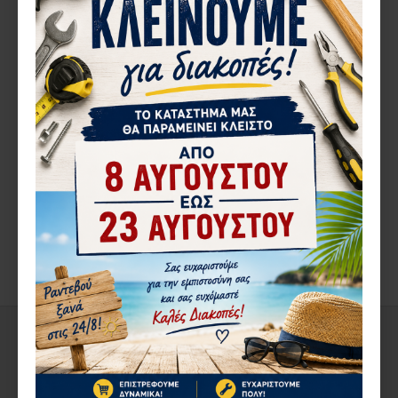
10 εξάγωνα καρυδάκια και 7 βοηθητικά εξαρτήματα 1/4 BETA 009000981
10 καρυδάκια πολύγωνα και 7 βοηθητικά εξαρτήματα, για αεροναυτική συντήρηση 1/4 BETA 009000982
250,80€
272,72€
ΠΕΡΙΓΡΑ΄ΦΉ
2 cutter pairs for higher cutting capacity
ΑΞΙΟΛΟΓΉΣΕΙΣ
ΕΤΙΚΈΤΕΣ:
BETA
004160015
Τρυπάνι με διπλό κώνο 1
50
ΑΠΌ ΤΟΝ ΊΔΙΟ ΚΑΤΑΣΚΕΥΑΣΤΉ
ΣΤΗΝ ΄ΙΔΙΑ ΚΑΤΗΓΟΡΊΑ