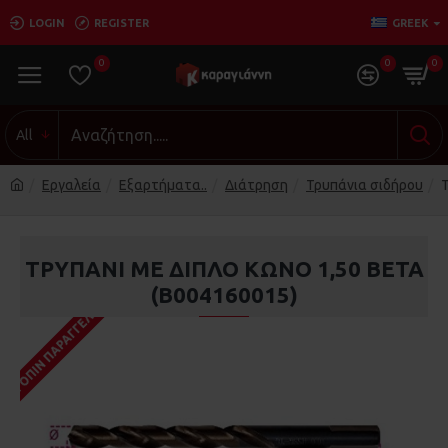
LOGIN
REGISTER
GREEK
0
0
0
All
Εργαλεία
Εξαρτήματα..
Διάτρηση
Τρυπάνια σιδήρου
Τ
ΤΡΥΠΆΝΙ ΜΕ ΔΙΠΛΌ ΚΏΝΟ 1,50 BETA
(Β004160015)
ΚΑΤΌΠΙΝ ΠΑΡΑΓΓΕΛΊΑΣ