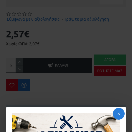
Σύμφωνα με 0 αξιολογήσεις.
-
Γράψτε μια αξιολόγηση
2,57€
Χωρίς ΦΠΑ: 2,07€
ΑΓΟΡΆ
ΚΑΛΆΘΙ
ΡΩΤΉΣΤΕ ΜΑΣ
Το προϊόν έχει ελάχιστη ποσότητα 5 τεμ.
ΠΕΡΙΣΣΌΤΕΡΑ ΑΠΌ ΤΗΝ ΙΔΙΑ ΜΆΡΚΑ