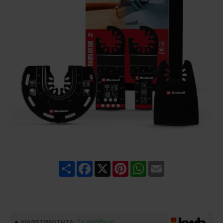
Share
Facebook
X
Pinterest
WhatsApp
Email
Σε απόθεμα
ΔΙΑΘΕΣΙΜΌΤΗΤΑ: