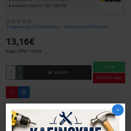
503.708104
ΚΩΔΙΚΌΣ ΕΊΔΟΥΣ:
Σύμφωνα με 0 αξιολογήσεις.
-
Γράψτε μια αξιολόγηση
13,16€
Χωρίς ΦΠΑ: 10,61€
ΑΓΟΡΆ
ΚΑΛΆΘΙ
ΡΩΤΉΣΤΕ ΜΑΣ
ΠΕΡΙΣΣΌΤΕΡΑ ΑΠΌ ΤΗΝ ΙΔΙΑ ΜΆΡΚΑ
Αναδευτήρας Κονιαμάτων KWB 49497625 M14 120x600mm
Αναδευτήρας Χρώματος Σετ 2 Τμχ KWB 49497795