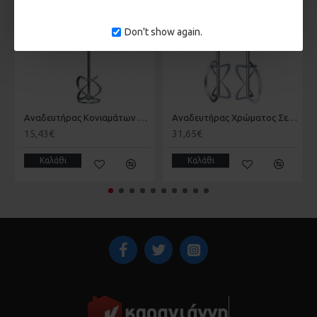
Don't show again.
Αναδευτήρας Κονιαμάτων KWB 49497625 M14 120x600mm
Αναδευτήρας Χρώματος Σετ 2 Τμχ KWB 49497795
15,43€
31,65€
Καλάθι
Καλάθι