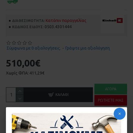
Κατόπιν παραγγελίας
ΔΙΑΘΕΣΙΜΌΤΗΤΑ:
0503.4301444
ΚΩΔΙΚΌΣ ΕΊΔΟΥΣ:
Σύμφωνα με 0 αξιολογήσεις.
-
Γράψτε μια αξιολόγηση
510,00€
Χωρίς ΦΠΑ: 411,29€
ΑΓΟΡΆ
ΚΑΛΆΘΙ
ΡΩΤΉΣΤΕ ΜΑΣ