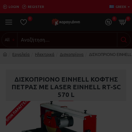
LOGIN
REGISTER
GREEK
0
0
0
All
Εργαλεία
Ηλεκτρικά
Δισκοπρίονα
ΔΙΣΚΟΠΡΙΟΝΟ EINHELL
ΔΙΣΚΟΠΡΙΟΝΟ EINHELL ΚΟΦΤΗΣ
ΠΕΤΡΑΣ ΜΕ LASER EINHELL RT-SC
570 L
ΚΑΤΌΠΙΝ ΠΑΡΑΓΓΕΛΊΑΣ