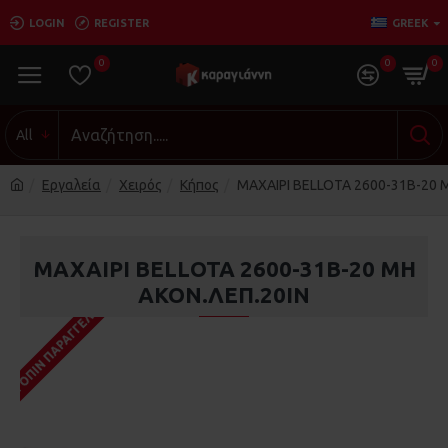
LOGIN
REGISTER
GREEK
0
0
0
All
Εργαλεία
Χειρός
Κήπος
ΜΑΧΑΙΡΙ BELLOTA 2600-31B-20 
ΜΑΧΑΙΡΙ BELLOTA 2600-31B-20 ΜΗ
ΑΚΟΝ.ΛΕΠ.20IN
ΚΑΤΌΠΙΝ ΠΑΡΑΓΓΕΛΊΑΣ