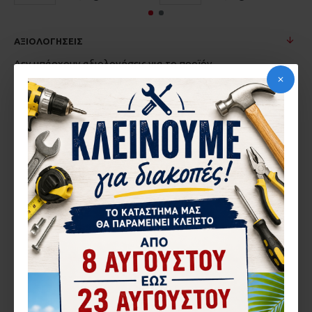
ΑΞΙΟΛΟΓΉΣΕΙΣ
Δεν υπάρχουν αξιολογήσεις για το προϊόν.
ΓΡΆΨΤΕ ΜΙΑ ΑΞΙΟΛΌΓΗΣΗ
Το Όνομα σας
Η Αξιολόγηση σας
Σημείωση:
η HTML δεν επεξεργάζεται!
Κακή
Καλή
Βαθμολογία
CAPTCHA