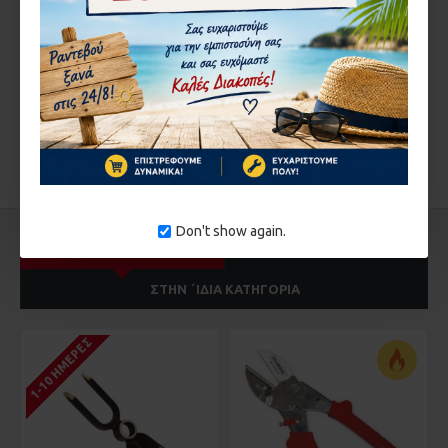
Εισάγετε τον κωδικό
στο παρακάτω πεδίο
ΣΥΝΈΧΕΙΑ
Don't show again.
ΔΕΊΤΕ ΑΚΌΜΑ
ΑΠΌ ΤΟΝ ΊΔΙΟ ΚΑΤΑΣΚΕΥΑΣΤΉ
ΣΤΗΝ ΄ΙΔΙΑ ΚΑΤΗΓΟΡΊΑ
1-10 ΗΜΈΡΕΣ