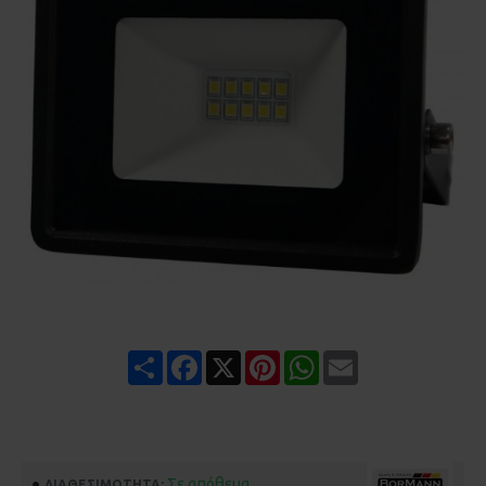
Share
Facebook
X
Pinterest
WhatsApp
Email
Σε απόθεμα
ΔΙΑΘΕΣΙΜΌΤΗΤΑ: