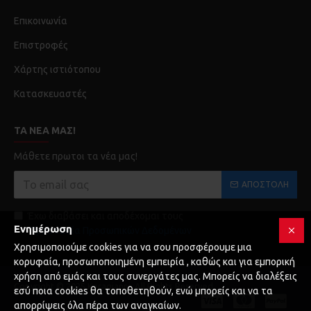
Επικοινωνία
Επιστροφές
Χάρτης ιστιότοπου
Κατασκευαστές
ΤΑ ΝΈΑ ΜΑΣ!
Μάθετε πρωτοι τα νέα μας!
ΑΠΟΣΤΟΛΉ
Έχω διαβάσει και αποδέχομαι τους
Ενημέρωση
Προστασία Προσωπικών Δεδομένων
Χρησιμοποιούμε cookies για να σου προσφέρουμε μια
κορυφαία, προσωποποιημένη εμπειρία , καθώς και για εμπορική
χρήση από εμάς και τους συνεργάτες μας. Μπορείς να διαλέξεις
Copyright © 2025 Karagianni, All Rights Reserved
εσύ ποια cookies θα τοποθετηθούν, ενώ μπορείς και να τα
απορρίψεις όλα πέρα των αναγκαίων.