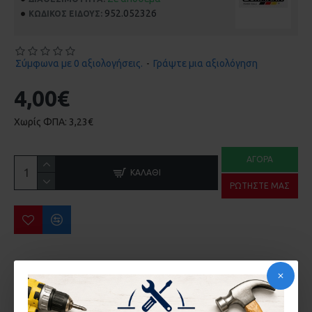
952.052326
ΚΩΔΙΚΌΣ ΕΊΔΟΥΣ:
Σύμφωνα με 0 αξιολογήσεις.
-
Γράψτε μια αξιολόγηση
4,00€
Χωρίς ΦΠΑ: 3,23€
ΑΓΟΡΆ
ΚΑΛΆΘΙ
ΡΩΤΉΣΤΕ ΜΑΣ
ΠΕΡΙΣΣΌΤΕΡΑ ΑΠΌ ΤΗΝ ΙΔΙΑ ΜΆΡΚΑ
ΑΛΟΙΦΑΔΟΡΟΣ ΕΚΕΝΤΡΟΣ 600W ME ΕΞΑΡΤΗΜΑΤΑ BORMANN BCP3050 061953
ΓΑΝΤΙΑ ΝΙΤΡΙΛΙΟΥ ΜΑΥΡΑ ΣΕΤ 100 ΤΕΜ No L Bormann Pro BPP212 016984