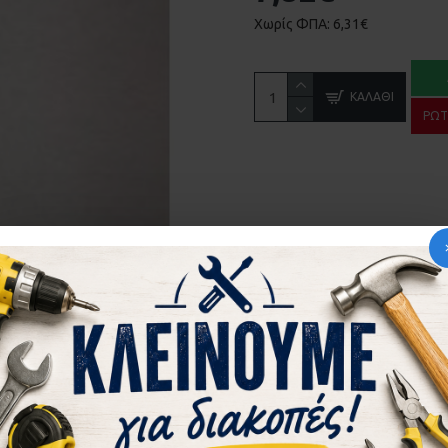
Χωρίς ΦΠΑ: 6,31€
ΚΑΛΆΘΙ
ΡΩΤ