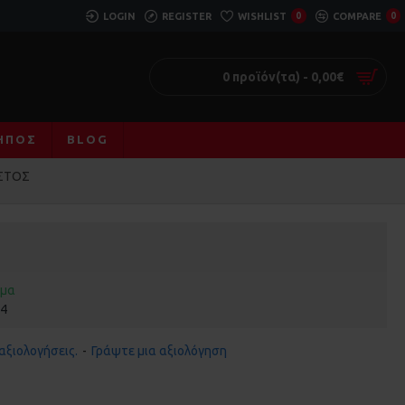
LOGIN
REGISTER
WISHLIST
0
COMPARE
0
0 προϊόν(τα) - 0,00€
ΚΉΠΟΣ
BLOG
ΙΣΤΟΣ
εμα
24
αξιολογήσεις.
-
Γράψτε μια αξιολόγηση