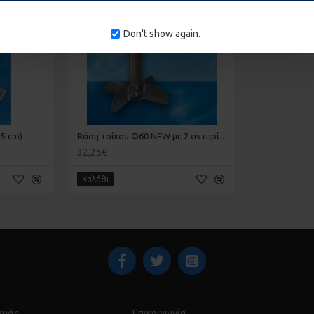
Don't show again.
5 cm)
Βάση τοίχου Φ60 NEW με 2 αντηρίδες για κάτοπτρα έως 140εκ.
32,25€
Καλάθι
 εμάς
Επικοινωνία