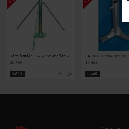
Βάση δαπέδου Φ76 με αντηρίδες για κάτοπτρα έως 160εκ.
ΒΑΣΗ ΙΣΤΟΥ Φ48 (Ύψος: 2
60,29€
12,46€
Καλάθι
Καλάθι
Λίγα λόγια για