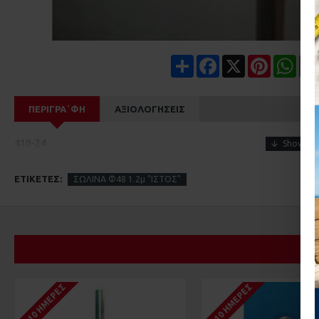
Share
Facebook
X
Pinterest
Wha
ΠΕΡΙΓΡΑ΄ΦΉ
ΑΞΙΟΛΟΓΉΣΕΙΣ
410-24
ΕΤΙΚΈΤΕΣ:
ΣΩΛΙΝΑ Φ48 1.2μ "ΙΣΤΟΣ"
1-10 ΗΜΈΡΕΣ
1-10 ΗΜΈΡΕΣ