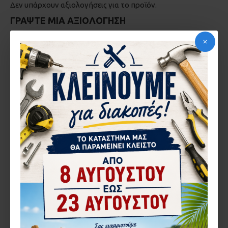
Δεν υπάρχουν αξιολογήσεις για το προϊόν.
ΓΡΆΨΤΕ ΜΙΑ ΑΞΙΟΛΌΓΗΣΗ
Το Όνομα σας
Η Αξιολόγηση σας
Σημείωση:
η HTML δεν επεξεργάζεται!
Κακή
Καλή
Βαθμολογία
CAPTCHA
Εισάγετε τον κωδικό
στο παρακάτω πεδίο