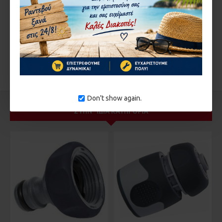
ΣΥΝΈΧΕΙΑ
ΕΤΙΚΈΤΕΣ:
13018
Don't show again.
ΣΤΗΝ ΄ΙΔΙΑ ΚΑΤΗΓΟΡΊΑ
ΚΑΤΌ