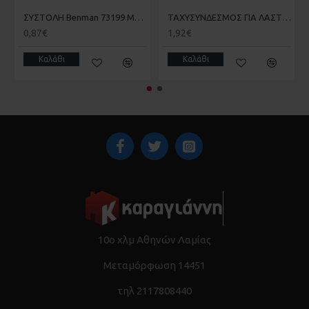
ΣΥΣΤΟΛΗ Benman 73199 ΜΕ ΠΑΣΟ 3/4 ΔΥΟ ΥΛΙΚΩΝ
ΤΑΧΥΣΥΝΔΕΣΜΟΣ ΓΙΑ ΛΑΣΤΙΧΟ 1/2 - 5/8 ΒΕΝΜΑΝ 73204
0,87€
1,92€
Καλάθι
Καλάθι
10ο χλμ Αθηνών Λαμίας
Μεταμόρφωση 14451
τηλ 2117808440