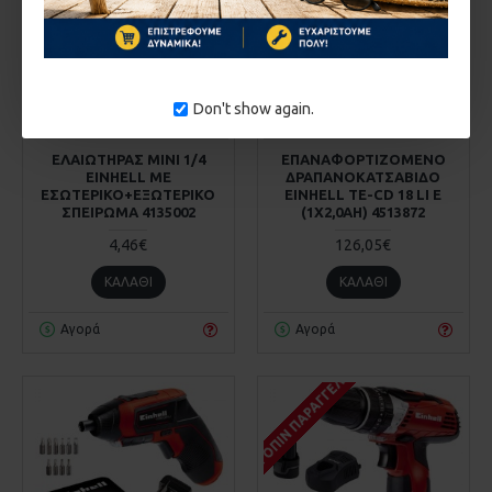
Don't show again.
Einhell
0503.4135002
Einhell
503.4513872
ΕΛΑΙΩΤΗΡΑΣ MINI 1/4
ΕΠΑΝΑΦΟΡΤΙΖΟΜΕΝΟ
EINHELL ΜΕ
ΔΡΑΠΑΝΟΚΑΤΣΑΒΙΔΟ
ΕΣΩΤΕΡΙΚΟ+ΕΞΩΤΕΡΙΚΟ
EINHELL TE-CD 18 LI E
ΣΠΕΙΡΩΜΑ 4135002
(1X2,0AH) 4513872
4,46€
126,05€
ΚΑΛΆΘΙ
ΚΑΛΆΘΙ
Αγορά
Αγορά
ΚΑΤΌΠΙΝ ΠΑΡΑΓΓΕΛΊΑΣ