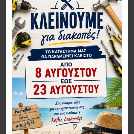
Einhell
503.4462010
Einhell
503.3417011
ΕΚΚΕΝΤΡΟ ΤΡΙΒΕΙΟ
ΕΚΧΙΟΝΙΣΤΙΚΟ ΜΠΑΤΑΡΙΑΣ
ΜΠΑΤΑΡΙΑΣ (ΜΟΝΟ ΣΩΜΑ)
EINHELL GE-ST 36/40 LI E-
EINHELL TE-RS 18 LI 4462010
SOLO 3417011
68,43€
214,30€
ΚΑΛΆΘΙ
ΚΑΛΆΘΙ
Αγορά
Αγορά
ΚΑΤΌΠΙΝ ΠΑΡΑΓΓΕΛΊΑΣ
1-10 ΗΜΈΡΕΣ