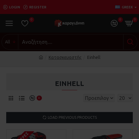
LOGIN
REGISTER
GREEK
0
0
0
All
Κατασκευαστής
Einhell
EINHELL
0
LOAD PREVIOUS PRODUCTS