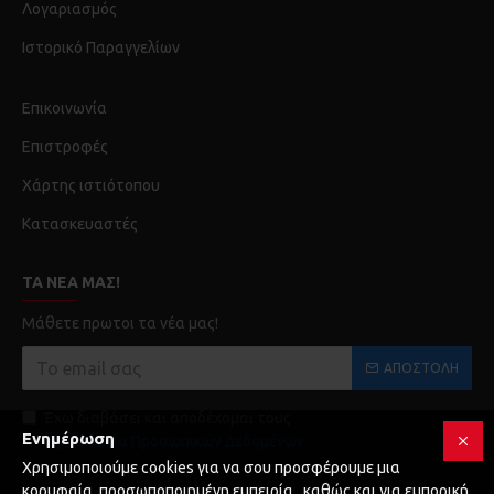
Λογαριασμός
Ιστορικό Παραγγελίων
Επικοινωνία
Επιστροφές
Χάρτης ιστιότοπου
Κατασκευαστές
ΤΑ ΝΈΑ ΜΑΣ!
Μάθετε πρωτοι τα νέα μας!
ΑΠΟΣΤΟΛΉ
Έχω διαβάσει και αποδέχομαι τους
Ενημέρωση
Προστασία Προσωπικών Δεδομένων
Χρησιμοποιούμε cookies για να σου προσφέρουμε μια
κορυφαία, προσωποποιημένη εμπειρία , καθώς και για εμπορική