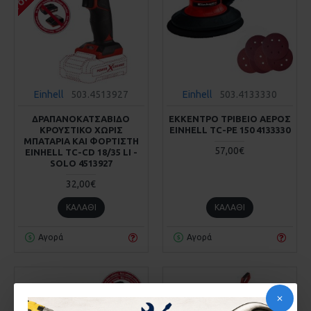
Einhell
503.4513927
Einhell
503.4133330
ΔΡΑΠΑΝΟΚΑΤΣΑΒΙΔΟ
ΕΚΚΕΝΤΡΟ ΤΡΙΒΕΙΟ ΑΕΡΟΣ
ΚΡΟΥΣΤΙΚΟ ΧΩΡΙΣ
EINHELL TC-PE 150 4133330
ΜΠΑΤΑΡΙΑ ΚΑΙ ΦΟΡΤΙΣΤΗ
57,00€
EINHELL TC-CD 18/35 LI -
SOLO 4513927
32,00€
ΚΑΛΆΘΙ
ΚΑΛΆΘΙ
Αγορά
Αγορά