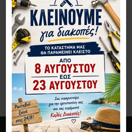
1137.148
ΡΑΟΥΛΟ ALPIN ΜΟΝΟ
ALVIO 220 INOX STAMEXAL
112-148
1,57€
ΚΑΛΆΘΙ
Αγορά
You have reached the end of the list.