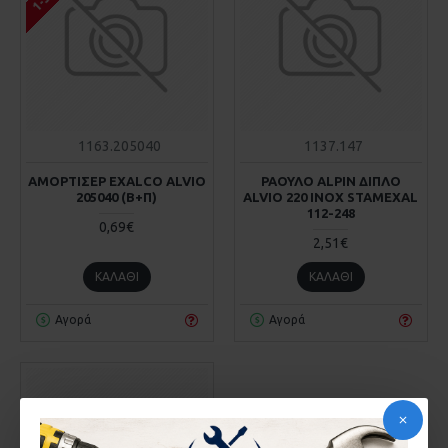
1163.205040
1137.147
ΑΜΟΡΤΙΣΕΡ EXALCO ALVIO
ΡΑΟΥΛΟ ALPIN ΔΙΠΛΟ
205040 (Β+Π)
ALVIO 220 INOX STAMEXAL
112-248
0,69€
2,51€
ΚΑΛΆΘΙ
ΚΑΛΆΘΙ
Αγορά
Αγορά