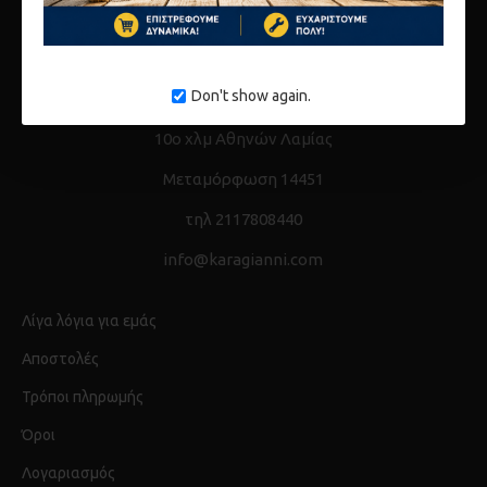
Don't show again.
10ο χλμ Αθηνών Λαμίας
Μεταμόρφωση 14451
τηλ 2117808440
info@karagianni.com
Λίγα λόγια για εμάς
Αποστολές
Τρόποι πληρωμής
Όροι
Λογαριασμός