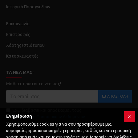
Ιστορικό Παραγγελίων
Επικοινωνία
Επιστροφές
Χάρτης ιστιότοπου
Κατασκευαστές
ΤΑ ΝΈΑ ΜΑΣ!
Μάθετε πρωτοι τα νέα μας!
ΑΠΟΣΤΟΛΉ
Έχω διαβάσει και αποδέχομαι τους
Ενημέρωση
Προστασία Προσωπικών Δεδομένων
Χρησιμοποιούμε cookies για να σου προσφέρουμε μια
κορυφαία, προσωποποιημένη εμπειρία , καθώς και για εμπορική
χρήση από εμάς και τους συνεργάτες μας. Μπορείς να διαλέξεις