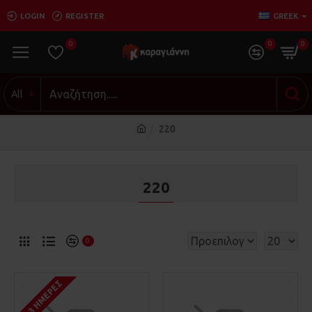
LOGIN
REGISTER
GREEK
0
0
0
All
220
220
0
1-3 ΗΜΈΡΕΣ