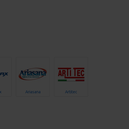
x
Ariasana
Artitec