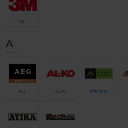
3M
A
AEG
AL-KO
Alfa Press