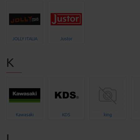
JOLLY ITALIA
Justor
K
Kawasaki
KDS
king
L