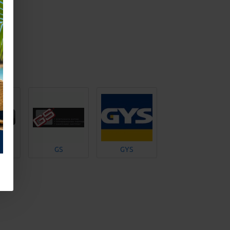
rks
GS
GYS