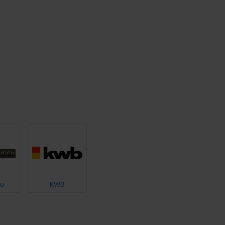
su
KWB