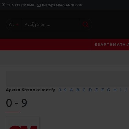
ΤΗΛ:211 780 8440
INFO@KARAGIANNI.COM
All
ΕΞΑΡΤΉΜΑΤΑ 
Αρχικά Κατασκευαστή:
0 - 9
A
B
C
D
E
F
G
H
I
J
0 - 9