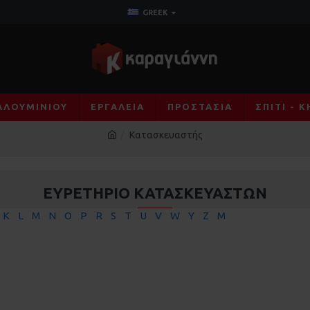
GREEK
ΑΛΟΥΜΙΝΊΟΥ
ΕΡΓΑΛΕΊΑ
ΠΡΟΣΤΑΣΊΑ
ΣΠΊΤΙ - 
Κατασκευαστής
ΕΥΡΕΤΉΡΙΟ ΚΑΤΑΣΚΕΥΑΣΤΏΝ
K
L
M
N
O
P
R
S
T
U
V
W
Y
Z
Μ