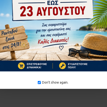
Ford
FOX
Gisowatt
Goodyear
Graphite
Greenwo
Don't show again.