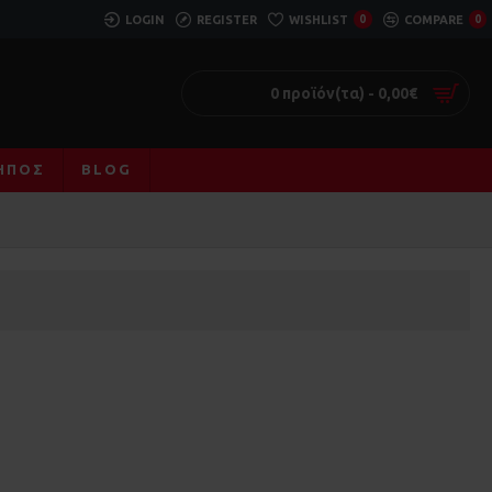
LOGIN
REGISTER
WISHLIST
0
COMPARE
0
0 προϊόν(τα) - 0,00€
ΚΉΠΟΣ
BLOG