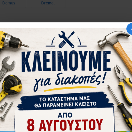
Domus
Dremel
Europa
Evolution
express