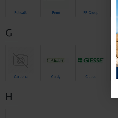
Felisatti
Femi
FF-Group
G
Gardena
Gardy
Giesse
H