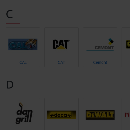
C
CAL
CAT
Cemont
D