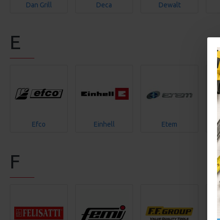
Dan Grill
Deca
Dewalt
E
Efco
Einhell
Etem
F