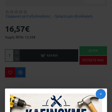
Σύμφωνα με 0 αξιολογήσεις.
-
Γράψτε μια αξιολόγηση
16,57€
Χωρίς ΦΠΑ: 13,36€
ΑΓΟΡΆ
ΚΑΛΆΘΙ
ΡΩΤΉΣΤΕ ΜΑΣ
ΠΕΡΙΣΣΌΤΕΡΑ ΑΠΌ ΤΗΝ ΙΔΙΑ ΜΆΡΚΑ
MΠΙΤΟΝΙ ΝΕΡΟΥ ΜΕ ΚΑΝΟΥΛΑ ΠΛΑΣΤ.15L PRESSOL
MΠΙΤΟΝΙ ΝΕΡΟΥ ΜΕ ΚΑΝΟΥΛΑ ΠΛΑΣΤ.20L PRESSOL
19,45€
24,11€