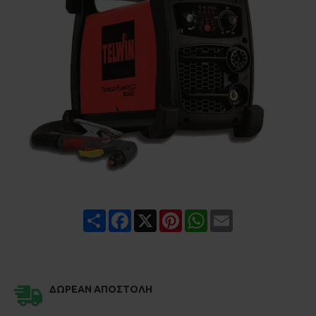
Share
Facebook
X
Pinterest
WhatsApp
Email
ΔΩΡΕΆΝ ΑΠΟΣΤΟΛΉ