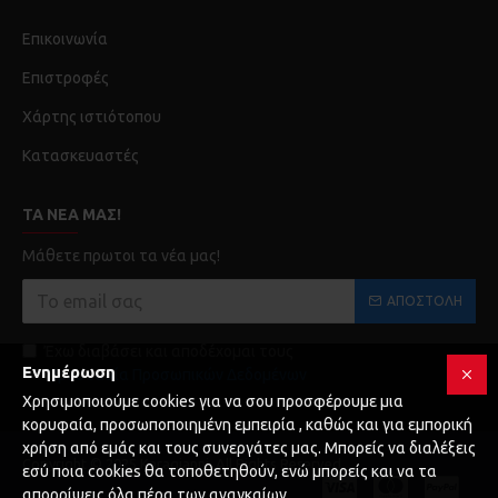
Επικοινωνία
Επιστροφές
Χάρτης ιστιότοπου
Κατασκευαστές
ΤΑ ΝΈΑ ΜΑΣ!
Μάθετε πρωτοι τα νέα μας!
ΑΠΟΣΤΟΛΉ
Έχω διαβάσει και αποδέχομαι τους
Ενημέρωση
Προστασία Προσωπικών Δεδομένων
Χρησιμοποιούμε cookies για να σου προσφέρουμε μια
κορυφαία, προσωποποιημένη εμπειρία , καθώς και για εμπορική
χρήση από εμάς και τους συνεργάτες μας. Μπορείς να διαλέξεις
Copyright © 2025 Karagianni, All Rights Reserved
εσύ ποια cookies θα τοποθετηθούν, ενώ μπορείς και να τα
απορρίψεις όλα πέρα των αναγκαίων.