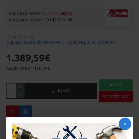
1-10 Ημέρες
ΔΙΑΘΕΣΙΜΌΤΗΤΑ:
0142.816148
ΚΩΔΙΚΌΣ ΕΊΔΟΥΣ:
Σύμφωνα με 0 αξιολογήσεις.
-
Γράψτε μια αξιολόγηση
1.389,59€
Χωρίς ΦΠΑ: 1.120,64€
ΑΓΟΡΆ
ΚΑΛΆΘΙ
ΡΩΤΉΣΤΕ ΜΑΣ
ΠΕΡΙΣΣΌΤΕΡΑ ΑΠΌ ΤΗΝ ΙΔΙΑ ΜΆΡΚΑ