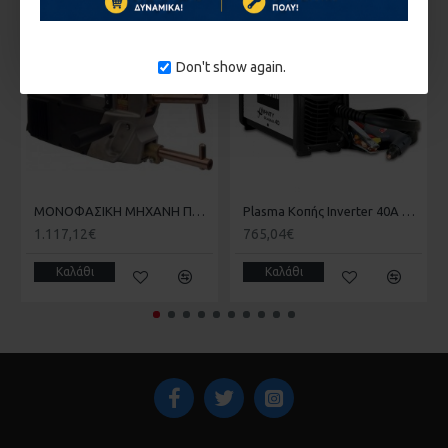
ένδειξη για αντικατάσταση αναλώσιμων • Οπτικός έλεγχος της
1-10 ΗΜΈΡΕΣ
1-10 ΗΜΈΡΕΣ
πίεσης αέρος • Θερμική προστασία, προστασία από
αυξομειώσεις τάσης, υπερφόρτωση, βραχυκύκλωμα της
Don't show again.
τσιμπίδας • Πλήρης με τσιμπίδα.
MONOΦΑΣΙΚΗ ΜΗΧΑΝΗ ΠΟΝΤΑΣ TELWIN DIGITAL MODULAR 230
Plasma Κοπής Inverter 40A TELWIN INFINITY PLASMA 40
1.117,12€
765,04€
Καλάθι
Καλάθι