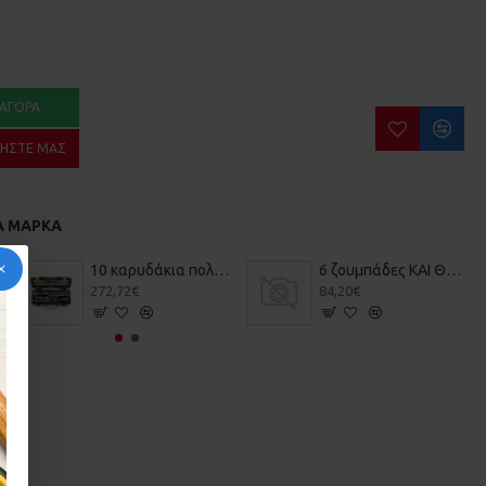
ΑΓΟΡΆ
ΉΣΤΕ ΜΑΣ
Α ΜΆΡΚΑ
τήματα 1/4 BETA 009000981
10 καρυδάκια πολύγωνα και 7 βοηθητικά εξαρτήματα, για αεροναυτική συντήρηση 1/4 BETA 009000982
6 ζουμπάδες ΚΑΙ ΘΗΚΗ 000310320 BETA
272,72€
84,20€