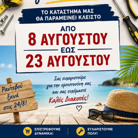
tsApp
Email
Ή
1-10 ΗΜΈΡΕΣ