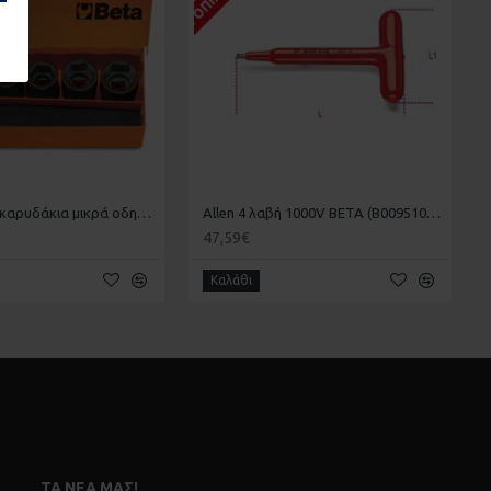
6 κρουστικά καρυδάκια μικρά οδηγός 1/2 θηλυκός σε μεταλλική κασετίνα BETA 007200907
Allen 4 λαβή 1000V BETA (Β009510704)
47,59€
Καλάθι
ΤΑ ΝΈΑ ΜΑΣ!