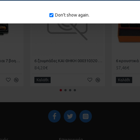
Don't show again.
10 καρυδάκια πολύγωνα και 7 βοηθητικά εξαρτήματα, για αεροναυτική συντήρηση 1/4 BETA 009000982
6 ζουμπάδες ΚΑΙ ΘΗΚΗ 000310320 BETA
84,20€
57,46€
Καλάθι
Καλάθι
 εμάς
Επικοινωνία