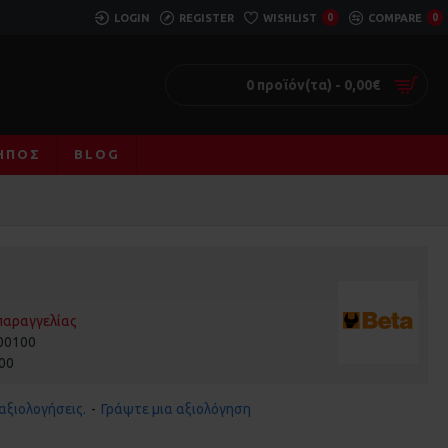
LOGIN
REGISTER
WISHLIST
0
COMPARE
0
0 προϊόν(τα) - 0,00€
ΚΉΠΟΣ
BLOG
παραγγελίας
00100
.00
αξιολογήσεις.
-
Γράψτε μια αξιολόγηση