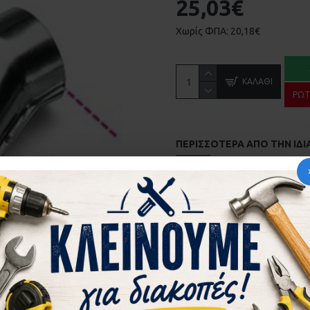
25,03€
Χωρίς ΦΠΑ: 20,18€
ΚΑΛΆΘΙ
ΡΩΤ
ΠΕΡΙΣΣΌΤΕΡΑ ΑΠΌ ΤΗΝ ΙΔΙ
10 εξάγωνα καρυδάκια και 7 βοηθητικά εξαρ
250,80€