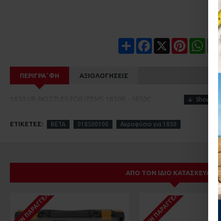
Share
Facebook
X
Pinterest
Wha
ΠΕΡΙΓΡΑ΄ΦΉ
ΑΞΙΟΛΟΓΉΣΕΙΣ
1850 UB-NOZZLES FOR ITEMS 1850B - 1850C
ΕΤΙΚΈΤΕΣ:
BETA
018500100
Ακροφύσιο για 1850
ΑΠΌ ΤΟΝ ΊΔΙΟ ΚΑΤΑΣΚΕΥΑΣΤ
ΚΑΤΌΠΙΝ ΠΑΡΑΓΓΕΛΊΑΣ
ΚΑΤΌΠΙΝ ΠΑΡΑΓΓΕΛΊΑΣ