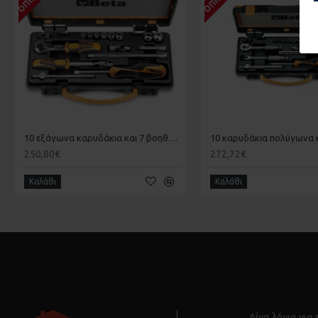
10 εξάγωνα καρυδάκια και 7 βοηθητικά εξαρτήματα 1/4 BETA 009000981
250,80€
272,72€
Καλάθι
Καλάθι
Λίγα λόγια για