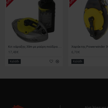
Κιτ χάραξης 30m με μαύρη πούδρα FATMAX XTREME STANLEY 0-47-488
17,48€
6,70€
Καλάθι
Καλάθι
Λίγα λόγια για