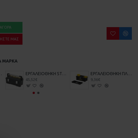
ΑΓΟΡΆ
ΉΣΤΕ ΜΑΣ
Α ΜΆΡΚΑ
 STANLEY 0-22-500
EΡΓΑΛΕΙΟΘΗΚH STANLEY FMST1-75791
EΡΓΑΛΕΙΟΘΗΚH ΠΛΑΣΤΙΚΗ STANLEY 16 ESSENSIAL STST1-75518
45,52€
9,36€