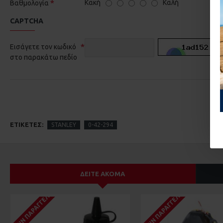
Κακή
Καλή
Βαθμολογία
CAPTCHA
Εισάγετε τον κωδικό
στο παρακάτω πεδίο
ΕΤΙΚΈΤΕΣ:
STANLEY
0-42-294
ΔΕΊΤΕ ΑΚΌΜΑ
ΚΑΤΌΠΙΝ ΠΑΡΑΓΓΕΛΊΑΣ
ΚΑΤΌΠΙΝ ΠΑΡΑΓΓΕΛΊΑΣ