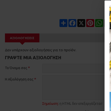
Share
Facebook
X
Pinterest
Wha
ΑΞΙΟΛΟΓΉΣΕΙΣ
Δεν υπάρχουν αξιολογήσεις για το προϊόν.
ΓΡΆΨΤΕ ΜΙΑ ΑΞΙΟΛΌΓΗΣΗ
Το Όνομα σας
Η Αξιολόγηση σας
Σημείωση:
η HTML δεν επεξεργάζεται!