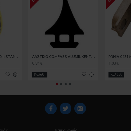
Χαράκτης Powerwinder 30m STANLEY 0-47-460
ΛΑΣΤΙΧΟ COMPASS ALUMIL ΚΕΝΤΡΙΚΟ ALFA C520
ΓΩΝΙΑ 0421 
0,81€
1,03€
Καλάθι
Καλάθι
 εμάς
Επικοινωνία