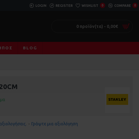
LOGIN
REGISTER
WISHLIST
0
COMPARE
0
0 προϊόν(τα) - 0,00€
ΚΉΠΟΣ
BLOG
 20CM
εμα
αξιολογήσεις.
-
Γράψτε μια αξιολόγηση