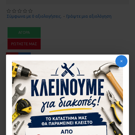
Σύμφωνα με 0 αξιολογήσεις.
-
Γράψτε μια αξιολόγηση
ΑΓΟΡΆ
ΡΩΤΉΣΤΕ ΜΑΣ
ΠΕΡΙΓΡΑ΄ΦΉ
ΡΑΟΥΛΙΕΡΑ ΟΔΗΓΟΣ
ΧΕΙΡΟΚΙΝΗΤΗ ΜΗΧΑΝIKH 3m
HERMIS XM3
ΑΞΙΟΛΟΓΉΣΕΙΣ