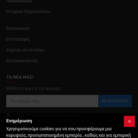
Λογαριασμός
Ιστορικό Παραγγελίων
Επικοινωνία
Επιστροφές
Χάρτης ιστιότοπου
Κατασκευαστές
ΤΑ ΝΈΑ ΜΑΣ!
Μάθετε πρωτοι τα νέα μας!
ΑΠΟΣΤΟΛΉ
Έχω διαβάσει και αποδέχομαι τους
Ενημέρωση
Προστασία Προσωπικών Δεδομένων
Χρησιμοποιούμε cookies για να σου προσφέρουμε μια
κορυφαία, προσωποποιημένη εμπειρία , καθώς και για εμπορική