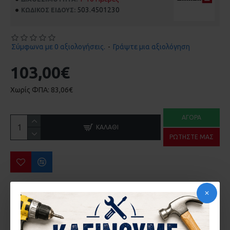
503.4501230
ΚΩΔΙΚΌΣ ΕΊΔΟΥΣ:
Σύμφωνα με 0 αξιολογήσεις.
-
Γράψτε μια αξιολόγηση
103,00€
Χωρίς ΦΠΑ: 83,06€
ΑΓΟΡΆ
ΚΑΛΆΘΙ
ΡΩΤΉΣΤΕ ΜΑΣ
ΠΕΡΙΣΣΌΤΕΡΑ ΑΠΌ ΤΗΝ ΙΔΙΑ ΜΆΡΚΑ
HΛΕΚΤΡΙΚΟ ΨΑΛΙΔΙ ΜΠΟΡΝΤΟΥΡΑΣ 650W GΕ-EH 6560 EINHELL 3403330
ΑΕΡΟΚΑΣΤΑΝΙΑ EINHELL TC-PR 68 4139180