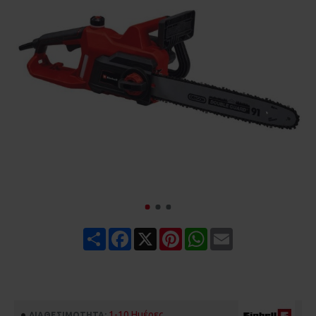
Share
Facebook
X
Pinterest
WhatsApp
Email
1-10 Ημέρες
ΔΙΑΘΕΣΙΜΌΤΗΤΑ: