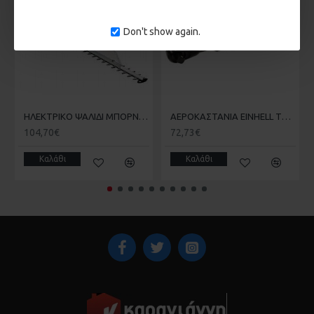
Χωρ. δοχείου λαδιού : 160 ml
Καθαρό βάρος : 5,0 kg
Don't show again.
Μεταλλικά γρανάζια.
Αλλαγή και τέντωμα αλυσίδας δίχως εργαλεία.
Αυτόματη λίπανση αλυσίδας.
Προστασία εμπλοκής με φρένο ασφαλείας.
Εργονομικός σχεδιασμός "Soft Grip"
Προστατευτικό κάλυμμα λάμας.
HΛΕΚΤΡΙΚΟ ΨΑΛΙΔΙ ΜΠΟΡΝΤΟΥΡΑΣ 650W GΕ-EH 6560 EINHELL 3403330
ΑΕΡΟΚΑΣΤΑΝΙΑ EINHELL TC-PR 68 4139180
104,70€
72,73€
Καλάθι
Καλάθι