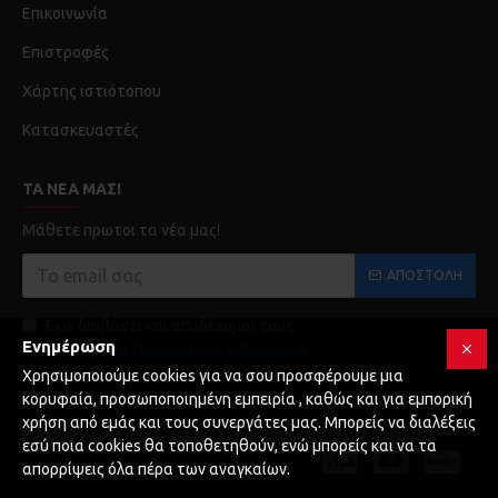
Επικοινωνία
Επιστροφές
Χάρτης ιστιότοπου
Κατασκευαστές
ΤΑ ΝΈΑ ΜΑΣ!
Μάθετε πρωτοι τα νέα μας!
ΑΠΟΣΤΟΛΉ
Έχω διαβάσει και αποδέχομαι τους
Ενημέρωση
Προστασία Προσωπικών Δεδομένων
Χρησιμοποιούμε cookies για να σου προσφέρουμε μια
κορυφαία, προσωποποιημένη εμπειρία , καθώς και για εμπορική
χρήση από εμάς και τους συνεργάτες μας. Μπορείς να διαλέξεις
Copyright © 2025 Karagianni, All Rights Reserved
εσύ ποια cookies θα τοποθετηθούν, ενώ μπορείς και να τα
απορρίψεις όλα πέρα των αναγκαίων.