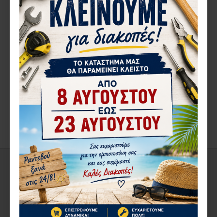
32,62€
41,20€
ΠΕΡΙΓΡΑ΄ΦΉ
ΑΝΤΙΚΡΥΣΜΑ ΚΛΕΙΔΑΡΙΑΣ COMUNELLO 215 ΣΥΡΟΜΕΝΗΣ
ΚΑΓΚΕΛΟΠΟΡΤΑΣ
ΑΞΙΟΛΟΓΉΣΕΙΣ
ΕΤΙΚΈΤΕΣ:
COMUNELLO
ΔΕΊΤΕ ΑΚΌΜΑ
ΑΠΌ ΤΟΝ ΊΔΙΟ ΚΑΤΑΣΚΕΥΑΣΤΉ
ΣΤΗΝ ΄ΙΔΙΑ ΚΑΤΗΓΟΡΊΑ