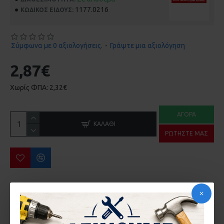
1177.0216
ΚΩΔΙΚΌΣ ΕΊΔΟΥΣ:
Σύμφωνα με 0 αξιολογήσεις.
-
Γράψτε μια αξιολόγηση
2,87€
Χωρίς ΦΠΑ: 2,32€
ΑΓΟΡΆ
ΚΑΛΆΘΙ
ΡΩΤΉΣΤΕ ΜΑΣ
ΠΕΡΙΣΣΌΤΕΡΑ ΑΠΌ ΤΗΝ ΙΔΙΑ ΜΆΡΚΑ
ΚΛΕΙΔΑΡΙΑ COMMUNELO 215 ΓΑΝΤΖΟΥ ΣΥΡΟΜΕΝΗΣ ΑΥΛΟΠΟΡΤΑΣ ΜΕ ΠΕΙΡΟ
ΚΛΕΙΔΑΡΙΑ COMMUNELO Κ35 ΓΑΝΤΖΟΥ ΜΕ ΠΕΙΡΟ