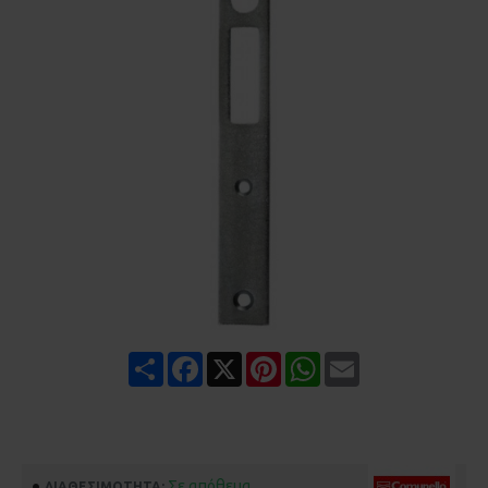
Share
Facebook
X
Pinterest
WhatsApp
Email
Σε απόθεμα
ΔΙΑΘΕΣΙΜΌΤΗΤΑ: