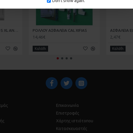
Don't show again.
ΚΛΕΙΔΑΡΙΑ CAL DOUBLEX-S XL ΑΝΟΙΓΟΜΕΝΟΥ
ΡΟΛΛΟΥ ΑΣΦΑΛΕΙΑ CAL XIFIAS
14,46€
2,47€
Καλάθι
Καλάθι
 εμάς
Επικοινωνία
Επιστροφές
ής
Χάρτης ιστιότοπου
Κατασκευαστές