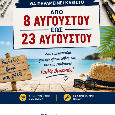
tsApp
Email
οθετείται από ένα στις δυο γωνίες του συρομένου
 πάνω και κάτω κάσα.
 αν γίνει προσπάθεια διάρρηξης, το φύλλο σφηνώνει και
 δηλ. με την δύναμη του διαρρήκτη.
ΑΠΌ ΤΟΝ ΊΔΙΟ ΚΑΤΑΣΚΕΥΑΣΤΉ
και η Αστυνομία κατά των διαρρήξεων, για τις συρόμενες
1-3 ΗΜΈΡΕΣ
1-3 ΗΜΈΡΕΣ
Ο ΚΑΤΑΣΤΗΜΑ ΜΑΣ