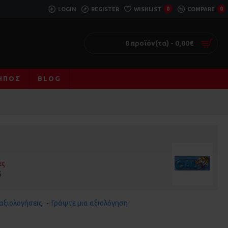
LOGIN
REGISTER
WISHLIST
0
COMPARE
0
0 προϊόν(τα) - 0,00€
ΚΉΠΟΣ
BLOG
ες
5
αξιολογήσεις.
-
Γράψτε μια αξιολόγηση