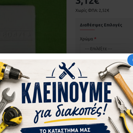
3,12€
Χωρίς ΦΠΑ: 2,52€
Διαθέσιμες Επιλογές
Χρώμα
ΚΑΛΆΘΙ
ΡΩΤ
ΠΕΡΙΣΣΌΤΕΡΑ ΑΠΌ ΤΗΝ ΙΔΙ
ΑΣΦΑΛΕΙΑ C.E.CAL
2,21€