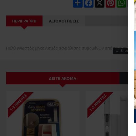
Share
Facebook
X
Pinterest
Wha
ΠΕΡΙΓΡΑ΄ΦΉ
ΑΞΙΟΛΟΓΉΣΕΙΣ
Πολύ γνωστός μηχανισμός ασφάλισης συρομένων από το 1990. Τοπ
φύλλου στην πλευρά του κλειδώματος και απέχει 5- 8 mm από την
Όταν το ασφαλίζουμε, τα δόντια ακουμπούν απλά στην κάσα, αλλά
δεν παραβιάζεται ούτε με λοστό γιατί λειτουργεί με την ανάδραση
ΔΕΊΤΕ ΑΚΌΜΑ
Προϊόν που επίσης το συνιστούν ΟΙ ΑΣΦΑΛΙΣΤΙΚΕΣ ΕΤΑΙΡΙΕΣ ακόμη 
μπαλκονόπορτες και παράθυρα.
1-3 ΗΜΈΡΕΣ
1-3 ΗΜΈΡΕΣ
ΟΙ ΤΙΜΕΣ ΙΣΧΥΟΥΝ ΜΟΝΟ ΓΙΑ ΑΓΟΡΕΣ ΑΠΟ ΤΟ ΗΛΕΚΤΡΟΝΙΚ