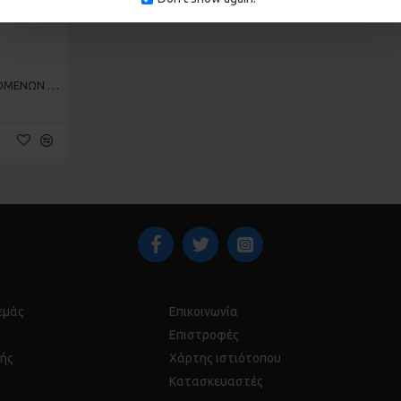
ΡΑΟΥΛΟ Ι R Φ38 Α/Τ ΣΥΡΟΜΕΝΩΝ ΑΛΟΥΜΙΝΙΟΥ 150-700 ΜΟΝΟ
 εμάς
Επικοινωνία
Επιστροφές
ής
Χάρτης ιστιότοπου
Κατασκευαστές