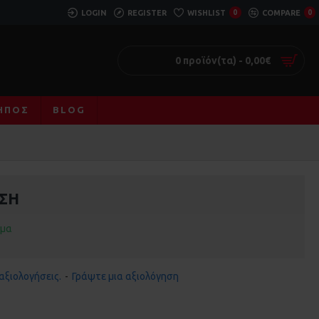
LOGIN
REGISTER
WISHLIST
0
COMPARE
0
0 προϊόν(τα) - 0,00€
ΚΉΠΟΣ
BLOG
ΣΗ
εμα
αξιολογήσεις.
-
Γράψτε μια αξιολόγηση