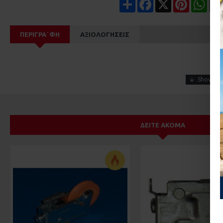
Share
Facebook
X
Pinterest
Wha
ΠΕΡΙΓΡΑ΄ΦΉ
ΑΞΙΟΛΟΓΉΣΕΙΣ
ΔΕΊΤΕ ΑΚΌΜΑ