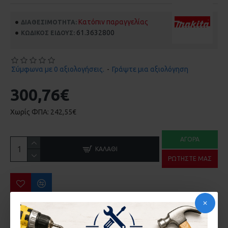
Κατόπιν παραγγελίας
ΔΙΑΘΕΣΙΜΌΤΗΤΑ:
61.3632800
ΚΩΔΙΚΌΣ ΕΊΔΟΥΣ:
Σύμφωνα με 0 αξιολογήσεις.
-
Γράψτε μια αξιολόγηση
300,76€
Χωρίς ΦΠΑ: 242,55€
ΑΓΟΡΆ
ΚΑΛΆΘΙ
ΡΩΤΉΣΤΕ ΜΑΣ
ΠΕΡΙΣΣΌΤΕΡΑ ΑΠΌ ΤΗΝ ΙΔΙΑ ΜΆΡΚΑ