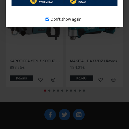
ΚΑΤΌΠΙΝ ΠΑΡΑΓΓΕΛΊΑΣ
ΚΑΤΌΠΙΝ ΠΑΡΑΓΓΕΛΊΑΣ
Don't show again.
KΑΡΟΤΙΕΡΑ ΥΓΡΗΣ ΚΟΠΗΣ ΧΩΡΙΣ ΒΑΣΗ ΑΝΑΡΤΗΣΗΣ MAKITA DBM131
MAKITA - DA332DZJ Γωνιακό Δραπανοκατσάβιδο 10.8V σε Makpac (Solo) (#DA332DZJ)
898,36€
184,01€
Καλάθι
Καλάθι