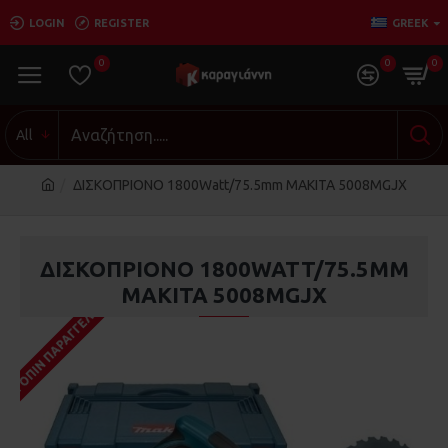
LOGIN
REGISTER
GREEK
0
0
0
All
ΔΙΣΚΟΠΡΙΟΝΟ 1800Watt/75.5mm MAKITA 5008MGJX
ΔΙΣΚΟΠΡΙΟΝΟ 1800WATT/75.5MM
MAKITA 5008MGJX
ΚΑΤΌΠΙΝ ΠΑΡΑΓΓΕΛΊΑΣ