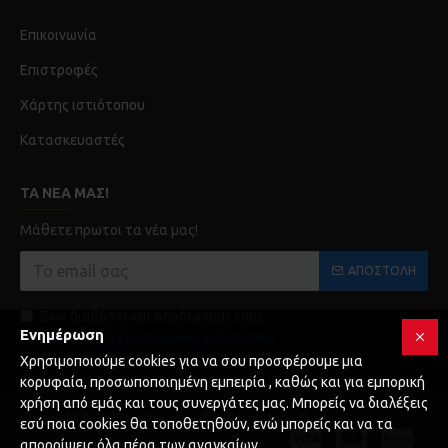
Επικοινωνία
Επιστροφές
Χάρτης ιστιότοπου
Κατασκευαστές
ΤΑ ΝΈΑ ΜΑΣ!
Μάθετε πρωτοι τα νέα μας!
ΑΠΟΣΤΟΛΉ
Έχω διαβάσει και αποδέχομαι τους
Ενημέρωση
Προστασία Προσωπικών Δεδομένων
Χρησιμοποιούμε cookies για να σου προσφέρουμε μια
κορυφαία, προσωποποιημένη εμπειρία , καθώς και για εμπορική
χρήση από εμάς και τους συνεργάτες μας. Μπορείς να διαλέξεις
Copyright © 2025 Karagianni, All Rights Reserved
εσύ ποια cookies θα τοποθετηθούν, ενώ μπορείς και να τα
απορρίψεις όλα πέρα των αναγκαίων.