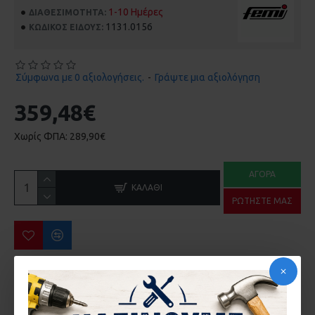
1-10 Ημέρες
ΔΙΑΘΕΣΙΜΌΤΗΤΑ:
1131.0156
ΚΩΔΙΚΌΣ ΕΊΔΟΥΣ:
Σύμφωνα με 0 αξιολογήσεις.
-
Γράψτε μια αξιολόγηση
359,48€
Χωρίς ΦΠΑ: 289,90€
ΑΓΟΡΆ
ΚΑΛΆΘΙ
ΡΩΤΉΣΤΕ ΜΑΣ
ΠΕΡΙΣΣΌΤΕΡΑ ΑΠΌ ΤΗΝ ΙΔΙΑ ΜΆΡΚΑ