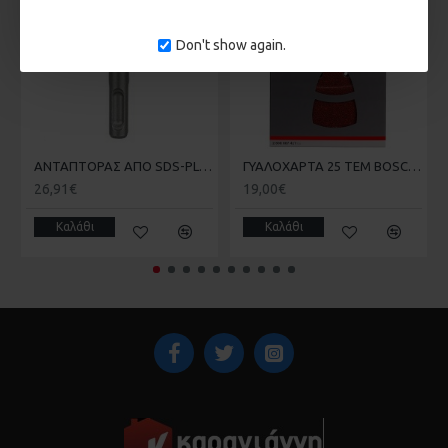
Don't show again.
ΑΝΤΑΠΤΟΡΑΣ ΑΠΟ SDS-PLUS ΣΕ ΜΥΤΗ 1/4 ΜΕ ΜΑΓΝΗΤΗ BOSCH 2607000206
ΓΥΑΛΟΧΑΡΤΑ 25 ΤΕΜ BOSCH 2608607417-720 102X62X93mm
26,91€
19,00€
Καλάθι
Καλάθι