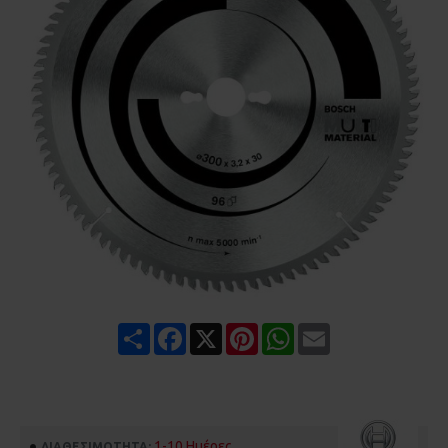
Share
Facebook
X
Pinterest
WhatsApp
Email
1-10 Ημέρες
ΔΙΑΘΕΣΙΜΌΤΗΤΑ: