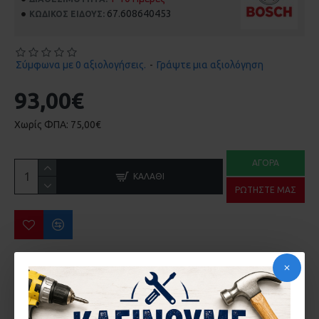
67.608640453
ΚΩΔΙΚΌΣ ΕΊΔΟΥΣ:
Σύμφωνα με 0 αξιολογήσεις.
-
Γράψτε μια αξιολόγηση
93,00€
Χωρίς ΦΠΑ: 75,00€
ΑΓΟΡΆ
ΚΑΛΆΘΙ
ΡΩΤΉΣΤΕ ΜΑΣ
ΠΕΡΙΣΣΌΤΕΡΑ ΑΠΌ ΤΗΝ ΙΔΙΑ ΜΆΡΚΑ
ΑΝΤΑΠΤΟΡΑΣ ΑΠΟ SDS-PLUS ΣΕ ΜΥΤΗ 1/4 ΜΕ ΜΑΓΝΗΤΗ BOSCH 2607000206
ΓΥΑΛΟΧΑΡΤΑ 25 ΤΕΜ BOSCH 2608607417-720 102X62X93mm