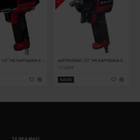
ΑΕΡΟΚΛΕΙΔΟ 1/2’’ ΜΕ ΚΑΡΥΔΑΚΙΑ EINHELL TC-PW 610 4138960
ΑΕΡΟΚΛΕΙΔΟ 1/2’’ ΜΕ ΚΑΡΥΔΑΚΙΑ Einhell TC-PW 610 4138965 με Μέγιστη Ροπή 610kgm
125,80€
Καλάθι
ΤΑ ΝΈΑ ΜΑΣ!