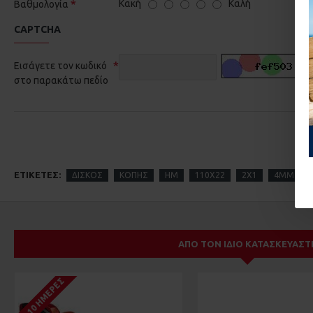
Κακή
Καλή
Βαθμολογία
CAPTCHA
Εισάγετε τον κωδικό
στο παρακάτω πεδίο
ΕΤΙΚΈΤΕΣ:
ΔΙΣΚΟΣ
ΚΟΠΗΣ
ΗΜ
110Χ22
2Χ1
4ΜΜ
ΑΠΌ ΤΟΝ ΊΔΙΟ ΚΑΤΑΣΚΕΥΑΣΤ
1-10 ΗΜΈΡΕΣ