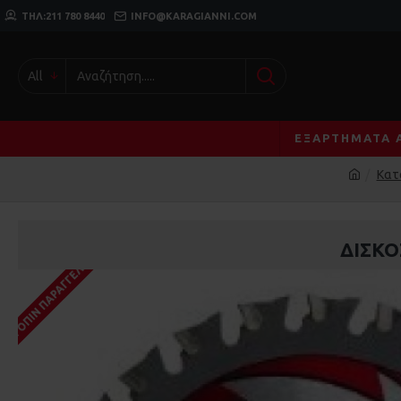
ΤΗΛ:211 780 8440
INFO@KARAGIANNI.COM
All
ΕΞΑΡΤΉΜΑΤΑ 
Κατ
ΔΙΣΚΟ
ΚΑΤΌΠΙΝ ΠΑΡΑΓΓΕΛΊΑΣ