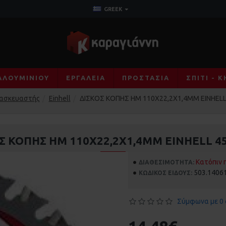
GREEK
ΑΛΟΥΜΙΝΊΟΥ
ΕΡΓΑΛΕΊΑ
ΠΡΟΣΤΑΣΊΑ
ΣΠΊΤΙ - 
ασκευαστής
Einhell
ΔΙΣΚΟΣ ΚΟΠΗΣ ΗΜ 110Χ22,2Χ1,4ΜΜ EINHELL
Σ ΚΟΠΗΣ ΗΜ 110Χ22,2Χ1,4ΜΜ EINHELL 4
Κατόπιν 
ΔΙΑΘΕΣΙΜΌΤΗΤΑ:
503.1406
ΚΩΔΙΚΌΣ ΕΊΔΟΥΣ:
Σύμφωνα με 0 