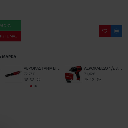
ΑΓΟΡΆ
ΉΣΤΕ ΜΑΣ
Α ΜΆΡΚΑ
EH 6560 EINHELL 3403330
ΑΕΡΟΚΑΣΤΑΝΙΑ EINHELL TC-PR 68 4139180
ΑΕΡΟΚΛΕΙΔΟ 1/2 340Nm ΜΕ ΚΑΡΥΔΑΚΙΑ EINHELL TC-PW340 4138950
72,73€
71,62€