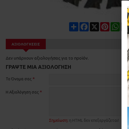
Share
Facebook
X
Pinterest
Wha
ΑΞΙΟΛΟΓΉΣΕΙΣ
Δεν υπάρχουν αξιολογήσεις για το προϊόν.
ΓΡΆΨΤΕ ΜΙΑ ΑΞΙΟΛΌΓΗΣΗ
Το Όνομα σας
Η Αξιολόγηση σας
Σημείωση:
η HTML δεν επεξεργάζεται!