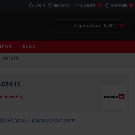
LOGIN
REGISTER
WISHLIST
0
COMPARE
0
0 προϊόν(τα) - 0,00€
ΚΉΠΟΣ
BLOG
 4502015
502015
παραγγελίας
1
αξιολογήσεις.
-
Γράψτε μια αξιολόγηση