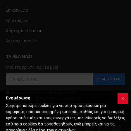
Επικοινωνία
Επιστροφές
Χάρτης ιστιότοπου
Κατασκευαστές
ΤΑ ΝΈΑ ΜΑΣ!
Μάθετε πρωτοι τα νέα μας!
ΑΠΟΣΤΟΛΉ
Έχω διαβάσει και αποδέχομαι τους
Ενημέρωση
Προστασία Προσωπικών Δεδομένων
Χρησιμοποιούμε cookies για να σου προσφέρουμε μια
κορυφαία, προσωποποιημένη εμπειρία , καθώς και για εμπορική
χρήση από εμάς και τους συνεργάτες μας. Μπορείς να διαλέξεις
Copyright © 2025 Karagianni, All Rights Reserved
εσύ ποια cookies θα τοποθετηθούν, ενώ μπορείς και να τα
απορρίψεις όλα πέρα των αναγκαίων.