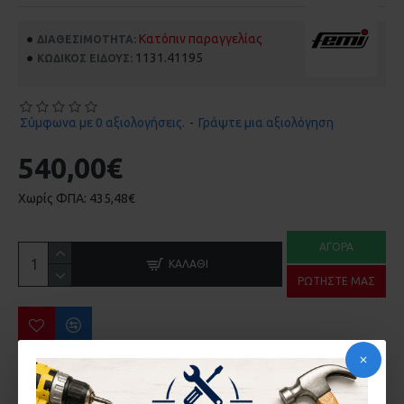
Κατόπιν παραγγελίας
ΔΙΑΘΕΣΙΜΌΤΗΤΑ:
1131.41195
ΚΩΔΙΚΌΣ ΕΊΔΟΥΣ:
Σύμφωνα με 0 αξιολογήσεις.
-
Γράψτε μια αξιολόγηση
540,00€
Χωρίς ΦΠΑ: 435,48€
ΑΓΟΡΆ
ΚΑΛΆΘΙ
ΡΩΤΉΣΤΕ ΜΑΣ
ΠΕΡΙΣΣΌΤΕΡΑ ΑΠΌ ΤΗΝ ΙΔΙΑ ΜΆΡΚΑ