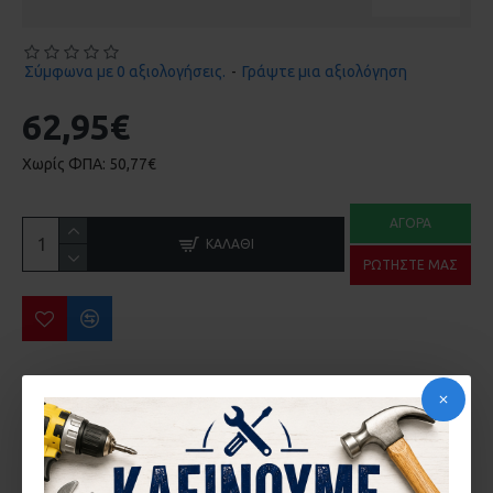
Σύμφωνα με 0 αξιολογήσεις.
-
Γράψτε μια αξιολόγηση
62,95€
Χωρίς ΦΠΑ: 50,77€
ΑΓΟΡΆ
ΚΑΛΆΘΙ
ΡΩΤΉΣΤΕ ΜΑΣ
ΠΕΡΙΣΣΌΤΕΡΑ ΑΠΌ ΤΗΝ ΙΔΙΑ ΜΆΡΚΑ
HΛΕΚΤΡΙΚΟ ΨΑΛΙΔΙ ΜΠΟΡΝΤΟΥΡΑΣ 650W GΕ-EH 6560 EINHELL 3403330
ΑΕΡΟΚΑΣΤΑΝΙΑ EINHELL TC-PR 68 4139180
104,70€
72,73€