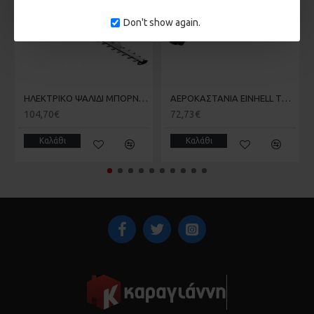
Don't show again.
Αριθμός Μπαταριών: 0
Τάση: 18V
Κρουστικό
HΛΕΚΤΡΙΚΟ ΨΑΛΙΔΙ ΜΠΟΡΝΤΟΥΡΑΣ 650W GΕ-EH 6560 EINHELL 3403330
ΑΕΡΟΚΑΣΤΑΝΙΑ EINHELL TC-PR 68 4139180
104,70€
72,73€
Καλάθι
Καλάθι