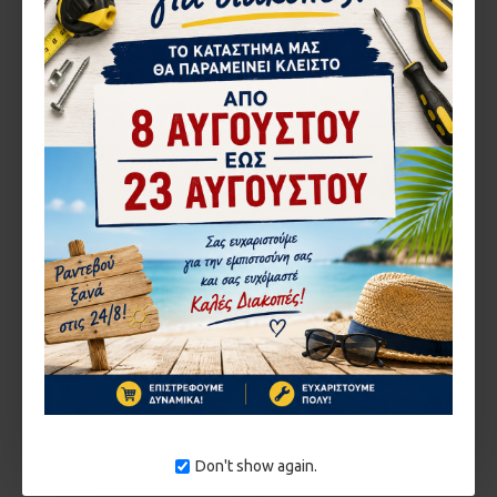
Cisa
32.151103
Cisa
32.60450-03
ΣΟΥΣΤΑ CISA ΠΛΑΚΕ ΝΟ 2-4
ΣΟΥΣΤΑ CISA ΠΛΑΚΕ ΝΟ 3
D1511-03 ΜΕ ΣΤΟΠ ΑΣΗΜΙ
ΑΠΛΗ 60460-03
92,72€
32,64€
ΚΑΛΆΘΙ
ΚΑΛΆΘΙ
Αγορά
Αγορά
1-3 ΗΜΈΡΕΣ
1-3 ΗΜΈΡΕΣ
Don't show again.
0760.03
1201.2020