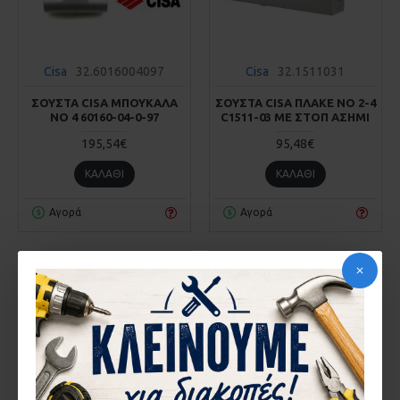
Cisa
32.6016004097
Cisa
32.1511031
ΣΟΥΣΤΑ CISA ΜΠΟΥΚΑΛΑ
ΣΟΥΣΤΑ CISA ΠΛΑΚΕ ΝΟ 2-4
ΝΟ 4 60160-04-0-97
C1511-03 ΜΕ ΣΤΟΠ ΑΣΗΜΙ
195,54€
95,48€
ΚΑΛΆΘΙ
ΚΑΛΆΘΙ
Αγορά
Αγορά