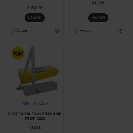
41,90€
248,00€
ΚΑΛΆΘΙ
ΚΑΛΆΘΙ
Αγορά
Αγορά
Yale
0762.09
ΣΟΥΣΤΑ YALE ΝΟ 2Ή3Ή4 ΜΕ ΣΤ
ΟΠ 2022
70,09€