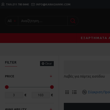
ΤΗΛ:211 780 8440
INFO@KARAGIANNI.COM
All
ΕΞΑΡΤΉΜΑΤΑ 
FILTER
Clear
PRICE
Λαβές για πόρτες εισόδου
Σύγκριση Προ
€
€
AVAILABILITY