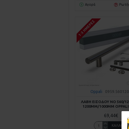
Αγορά
Ρωτή
1-3 ΗΜΈΡΕΣ
Oppali
0959.56012
ΛΑΒΗ ΕΙΣΟΔΟΥ ΝΟ 560/12
1200MM/1000MM OPPALI
69,44€
ΚΑΛΆΘΙ