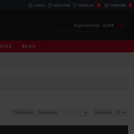
LOGIN
REGISTER
WISHLIST
0
COMPARE
0
0 προϊόν(τα) - 0,00€
ΚΉΠΟΣ
BLOG
Ταξινόμηση:
Εμφάνιση: