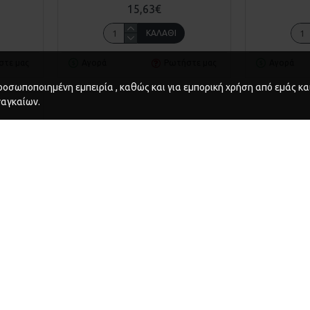
15,63€
ΚΑΛΆΘΙ
στε μας
Αγορά
Ρωτήστε μας
Αγορά
οσωποποιημένη εμπειρία , καθώς και για εμπορική χρήση από εμάς και
ναγκαίων.
02