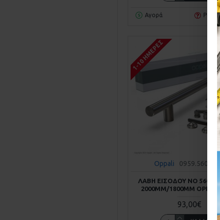
Αγορά
Ρωτή
1-10 ΗΜΈΡΕΣ
Oppali
0959.56020
ΛΑΒΗ ΕΙΣΟΔΟΥ ΝΟ 560/20
2000MM/1800MM OPPALI
93,00€