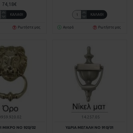
74,18€
ΚΑΛΆΘΙ
ΚΑΛΆΘΙ
Ρωτήστε μας
Αγορά
Ρωτήστε μας
0959.920.02
14.257.05
Ι ΜΙΚΡΟ ΝΟ 920/02
ΥΔΡΙΑ ΜΕΓΑΛΗ ΝΟ 910/01