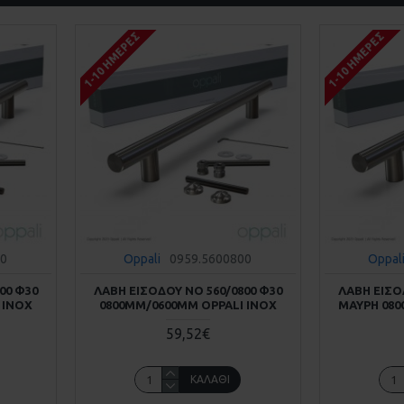
1-10 ΗΜΈΡΕΣ
1-10 ΗΜΈΡΕΣ
00
Oppali
0959.5600800
Oppal
00 Φ30
ΛΑΒΗ ΕΙΣΟΔΟΥ ΝΟ 560/0800 Φ30
ΛΑΒΗ ΕΙΣΟ
 INOX
0800MM/0600MM OPPALI INOX
ΜΑΥΡΗ 080
59,52€
ΚΑΛΆΘΙ