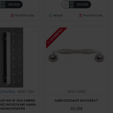
ΚΑΛΆΘΙ
ΚΑΛΆΘΙ
Ρωτήστε μας
Αγορά
Ρωτήστε μας
1-10 ΗΜΈΡΕΣ
ή Πανίδης
08.81-500
0959.10081
ΟΥ ΝΟ 81 ΙΣΙΑ 500MM
ΛΑΒΗ ΕΙΣΟΔΟΥ ΝΟ10 BEST
ΗΣ ΙΝΟΧ316 ME ΛΑΜΑ
30,38€
0 ΜΟΝΟΠΛΕΥΡΗ