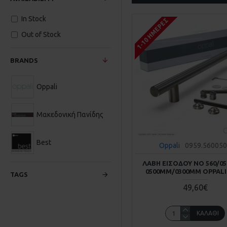
In Stock
1-10 ΗΜΈΡΕΣ
Out of Stock
BRANDS
Oppali
Μακεδονική Πανίδης
Best
Oppali
0959.56005
ΛΑΒΗ ΕΙΣΟΔΟΥ ΝΟ 560/05
0500MM/0300MM OPPALI
TAGS
49,60€
ΚΑΛΆΘΙ