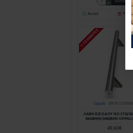
ΚΑΛΆΘΙ
Αγορά
Ρωτή
1-10 ΗΜΈΡΕΣ
Oppali
0959.57006
ΛΑΒΗ ΕΙΣΟΔΟΥ ΝΟ 570/06
0600MM/0400MM OPPALI
49,60€