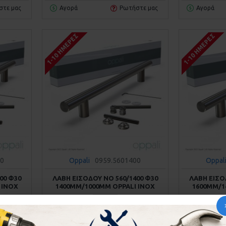
στε μας
Αγορά
Ρωτήστε μας
Αγορά
1-10 ΗΜΈΡΕΣ
1-10 ΗΜΈΡΕΣ
00
Oppali
0959.5601400
Oppal
00 Φ30
ΛΑΒΗ ΕΙΣΟΔΟΥ ΝΟ 560/1400 Φ30
ΛΑΒΗ ΕΙΣΟ
 INOX
1400MM/1000MM OPPALI INOX
1600MM/1
74,40€
ΚΑΛΆΘΙ