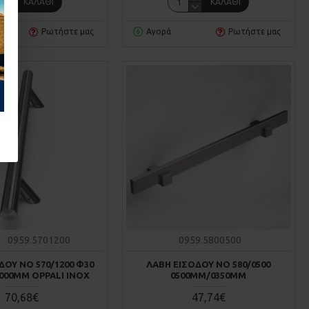
ΚΑΛΆΘΙ
ΚΑΛΆΘΙ
Ρωτήστε μας
Αγορά
Ρωτήστε μας
i
0959.5701200
0959.5800500
ΔΟΥ ΝΟ 570/1200 Φ30
ΛΑΒΗ ΕΙΣΟΔΟΥ ΝΟ 580/0500
000MM OPPALI INOX
0500MM/0350MM
70,68€
47,74€