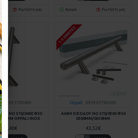
Ρωτήστε μας
Αγορά
Ρωτήστε μας
1-3 ΗΜΈΡΕΣ
i
0959.5700400
Oppali
0959.05700500
ΔΟΥ ΝΟ 570/0400 Φ30
ΛΑΒΗ ΕΙΣΟΔΟΥ ΝΟ 570/0500 Φ30
230MM OPPALI INOX
0500MM/0350MM
43,40€
43,52€