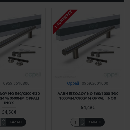
1-10 ΗΜΈΡΕΣ
i
0959.5610800
Oppali
0959.5601000
ΔΟΥ ΝΟ 560/0800 Φ30
ΛΑΒΗ ΕΙΣΟΔΟΥ ΝΟ 560/1000 Φ30
0MM/0600MM OPPALI
1000MM/0800MM OPPALI INOX
INOX
64,48€
54,56€
ΚΑΛΆΘΙ
ΚΑΛΆΘΙ