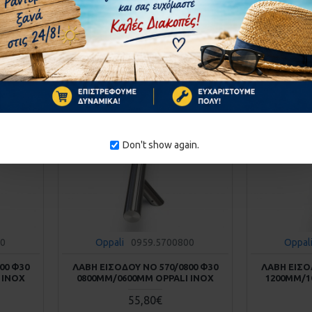
ΚΑΛΆΘΙ
στε μας
Αγορά
Ρωτήστε μας
Αγορά
1-10 ΗΜΈΡΕΣ
1-10 ΗΜΈΡΕΣ
Don't show again.
00
Oppali
0959.5700800
Oppal
00 Φ30
ΛΑΒΗ ΕΙΣΟΔΟΥ ΝΟ 570/0800 Φ30
ΛΑΒΗ ΕΙΣΟ
 INOX
0800MM/0600MM OPPALI INOX
1200MM/1
55,80€