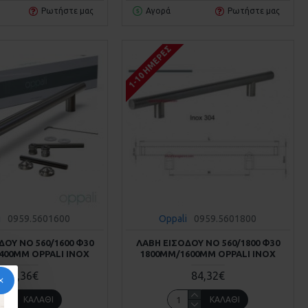
Ρωτήστε μας
Αγορά
Ρωτήστε μας
1-10 ΗΜΈΡΕΣ
i
0959.5601600
Oppali
0959.5601800
ΔΟΥ ΝΟ 560/1600 Φ30
ΛΑΒΗ ΕΙΣΟΔΟΥ ΝΟ 560/1800 Φ30
400MM OPPALI INOX
1800MM/1600MM OPPALI INOX
79,36€
84,32€
ΚΑΛΆΘΙ
ΚΑΛΆΘΙ