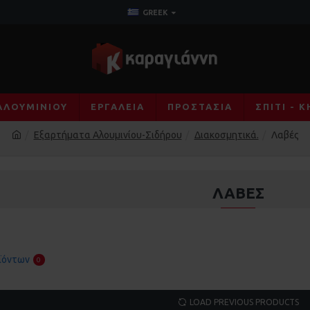
GREEK
ΑΛΟΥΜΙΝΊΟΥ
ΕΡΓΑΛΕΊΑ
ΠΡΟΣΤΑΣΊΑ
ΣΠΊΤΙ - 
Εξαρτήματα Αλουμινίου-Σιδήρου
Διακοσμητικά.
Λαβές
ΛΑΒΈΣ
ϊόντων
0
LOAD PREVIOUS PRODUCTS