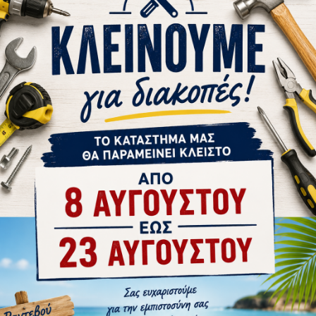
στε μας
Αγορά
Ρωτήστε μας
Αγορά
1-10 ΗΜΈΡΕΣ
1-3 ΗΜΈΡΕΣ
00
0959.5650600
Oppal
00 Φ30
ΛΑΒΗ ΕΙΣΟΔΟΥ ΝΟ 565/0600 Φ30
ΛΑΒΗ ΕΙΣΟ
 INOX
0600MM/0400MM
0400MM/0
59,52€