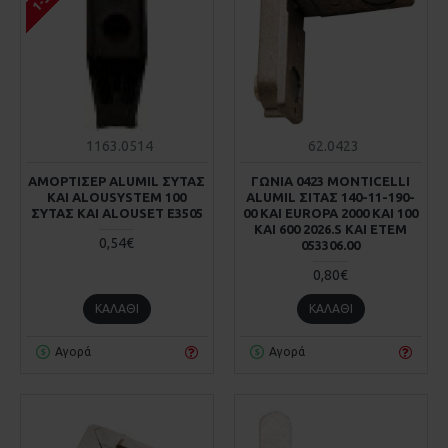
1163.0514
62.0423
ΑΜΟΡΤΙΣΕΡ ALUMIL ΣΥΤΑΣ
ΓΩΝΙΑ 0423 MONTICELLI
KAI ALOUSYSTEM 100
ALUMIL ΣΙΤΑΣ 140-11-190-
ΣΥΤΑΣ KAI ALOUSET E3505
00 KAI EUROPA 2000 KAI 100
KAI 600 2026.S KAI ΕΤΕΜ
0,54€
053306.00
0,80€
ΚΑΛΆΘΙ
ΚΑΛΆΘΙ
Αγορά
Αγορά