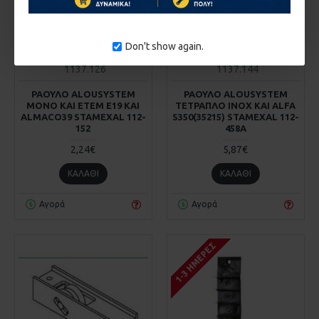
Don't show again.
1137.126
1137.144
ΡΑΟΥΛΟ ALOUSYSTEM
ΡΑΟΥΛΟ ALOUSYSTEM
ΜΟΝΟ KAI ΕΤΕΜ Ε19 KAI
ΤΕΤΡΑΠΛΟ ΙΝΟΧ KAI ALFA
ALMACO39 STAMEXAL 112-
S350(35215) STAMEXAL 112-
152
458A
2,24€
5,87€
ΚΑΛΆΘΙ
ΚΑΛΆΘΙ
Αγορά
Αγορά
1-3 ΗΜΈΡΕΣ