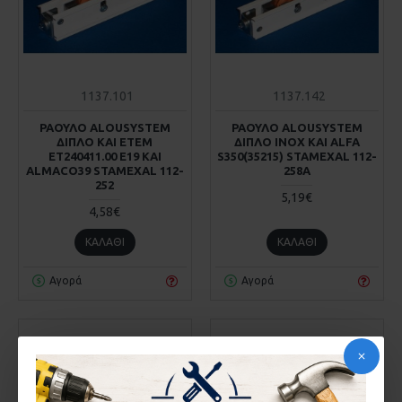
1137.101
1137.142
ΡΑΟΥΛΟ ALOUSYSTEM
ΡΑΟΥΛΟ ALOUSYSTEM
ΔΙΠΛΟ KAI ΕΤΕΜ
ΔΙΠΛΟ ΙΝΟΧ KAI ALFA
ΕΤ240411.00 Ε19 KAI
S350(35215) STAMEXAL 112-
ALMACO39 STAMEXAL 112-
258A
252
5,19€
4,58€
ΚΑΛΆΘΙ
ΚΑΛΆΘΙ
Αγορά
Αγορά