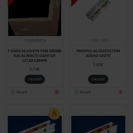
1139.6601Α
1101.105
ΓΩΝΙΑ ALΟUSΥSTEM 042003
ΡΑΟΥΛΟ ALOUSYSTEM
KAI ALMACO ΟΔΗΓΟΥ
ΔΙΠΛΟ GIOTI
(27,6Χ2,8MM)
3,60€
0,74€
ΚΑΛΆΘΙ
ΚΑΛΆΘΙ
Αγορά
Αγορά