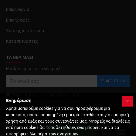
Επικοινωνία
Επιστροφές
Χάρτης ιστιότοπου
Κατασκευαστές
ΤΑ ΝΈΑ ΜΑΣ!
Μάθετε πρωτοι τα νέα μας!
ΑΠΟΣΤΟΛΉ
Έχω διαβάσει και αποδέχομαι τους
Ενημέρωση
Προστασία Προσωπικών Δεδομένων
Χρησιμοποιούμε cookies για να σου προσφέρουμε μια
κορυφαία, προσωποποιημένη εμπειρία , καθώς και για εμπορική
χρήση από εμάς και τους συνεργάτες μας. Μπορείς να διαλέξεις
Copyright © 2025 Karagianni, All Rights Reserved
εσύ ποια cookies θα τοποθετηθούν, ενώ μπορείς και να τα
FILTER PRODUCTS
απορρίψεις όλα πέρα των αναγκαίων.