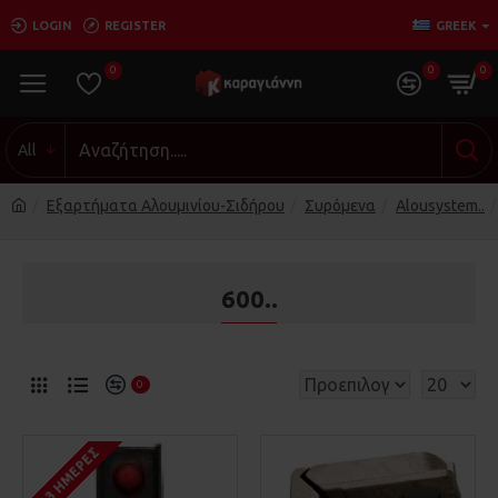
LOGIN
REGISTER
GREEK
0
0
0
All
Εξαρτήματα Αλουμινίου-Σιδήρου
Συρόμενα
Alousystem..
600..
0
1-3 ΗΜΈΡΕΣ