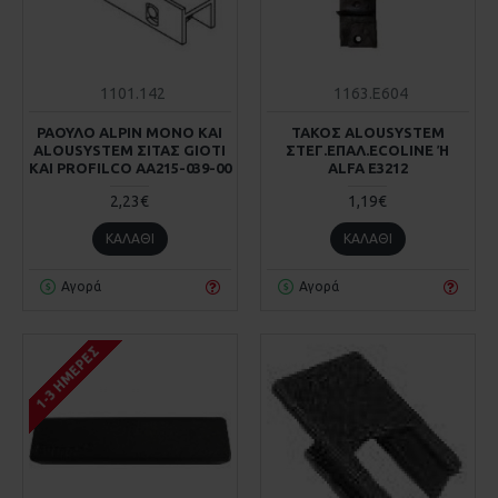
1101.142
1163.Ε604
ΡΑΟΥΛΟ ALPIN ΜΟΝΟ KAI
ΤΑΚΟΣ ALOUSYSTEM
ALOUSYSTEM ΣΙΤΑΣ GIOTI
ΣΤΕΓ.ΕΠΑΛ.ECOLINE Ή A
KAI PROFILCO AA215-039-00
LFA Ε3212
2,23€
1,19€
ΚΑΛΆΘΙ
ΚΑΛΆΘΙ
Αγορά
Αγορά
1-3 ΗΜΈΡΕΣ