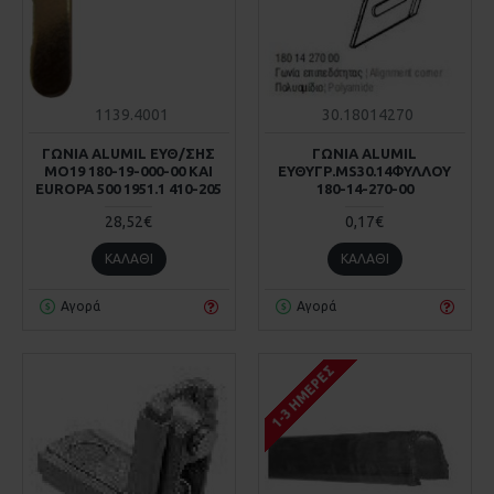
1139.4001
30.18014270
ΓΩΝΙΑ ALUMIL ΕΥΘ/ΣΗΣ
ΓΩΝΙΑ ALUMIL
ΜΟ19 180-19-000-00 KAI
ΕΥΘΥΓΡ.MS30.14ΦΥΛΛΟΥ
EUROPA 500 1951.1 410-205
180-14-270-00
28,52€
0,17€
ΚΑΛΆΘΙ
ΚΑΛΆΘΙ
Αγορά
Αγορά
1-3 ΗΜΈΡΕΣ