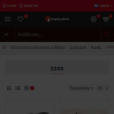
LOGIN
REGISTER
GREEK
0
0
0
All
Εξαρτήματα Αλουμινίου-Σιδήρου
Συρόμενα
Alumil..
S30
S300
0