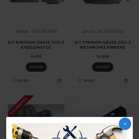
Giesse
60.02931000
Giesse
60.02951000
ΚΙΤ ΣΥΡ/ΝΩΝ GIESSE GOS-S
ΚΙΤ ΣΥΡ/ΝΩΝ GIESSE GOS-S
ΚΛΕΙΔΩΜΑΤΟΣ
ΜΕΤΑΦΟΡΑΣ ΚΙΝΗΣΗΣ
9,49€
16,40€
ΚΑΛΆΘΙ
ΚΑΛΆΘΙ
Αγορά
Αγορά
1-3 ΗΜΈΡΕΣ