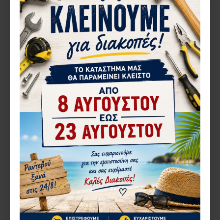
Giesse
60.02933000
Giesse
60.02911000
ΚΙΤ ΣΥΡ/ΝΩΝ GIESSE
ΡΑΟΥΛΟ GIESSE CARRERA
ΑΜΟΡΤ.ΑΠΛΟΥ GOS-S
ΔΙΠΛΟ GOS-S ΓΙΑ EUROPA
2550 20-04-333 ALUMINCO
3,89€
AL220 ES220-320P ALFA
ΚΩΔ:Ε4030
7,45€
ΚΑΛΆΘΙ
ΚΑΛΆΘΙ
Αγορά
Αγορά
1-3 ΗΜΈΡΕΣ