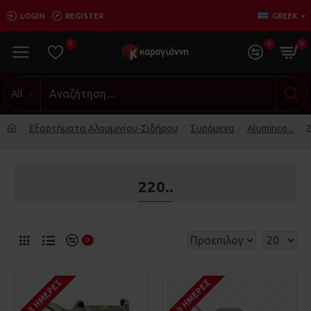
LOGIN
REGISTER
GREEK
0
0
0
All
Εξαρτήματα Αλουμινίου-Σιδήρου
Συρόμενα
Aluminco...
2
220..
0
1-3 ΗΜΈΡΕΣ
1-3 ΗΜΈΡΕΣ