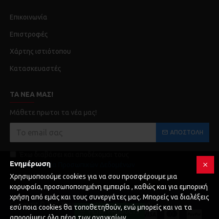
Επικοινωνία
Επιστροφές
Χάρτης ιστιότοπου
Κατασκευαστές
ΤΑ ΝΈΑ ΜΑΣ!
Μάθετε πρωτοι τα νέα μας!
ΑΠΟΣΤΟΛΉ
Έχω διαβάσει και αποδέχομαι τους
Ενημέρωση
Προστασία Προσωπικών Δεδομένων
Χρησιμοποιούμε cookies για να σου προσφέρουμε μια
κορυφαία, προσωποποιημένη εμπειρία , καθώς και για εμπορική
χρήση από εμάς και τους συνεργάτες μας. Μπορείς να διαλέξεις
Copyright © 2025 Karagianni, All Rights Reserved
εσύ ποια cookies θα τοποθετηθούν, ενώ μπορείς και να τα
FILTER PRODUCTS
απορρίψεις όλα πέρα των αναγκαίων.