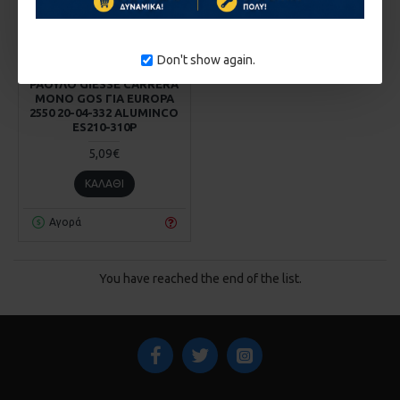
Giesse
60.02910000
Don't show again.
ΡΑΟΥΛΟ GIESSE CARRERA
ΜΟΝΟ GOS ΓΙΑ EUROPA
2550 20-04-332 ALUMINCO
ES210-310P
5,09€
ΚΑΛΆΘΙ
Αγορά
You have reached the end of the list.