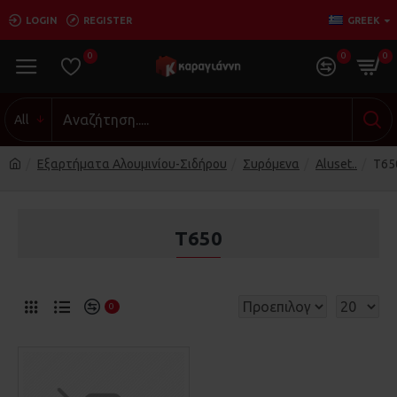
LOGIN
REGISTER
GREEK
0
0
0
All
Εξαρτήματα Αλουμινίου-Σιδήρου
Συρόμενα
Aluset..
Τ65
Τ650
0