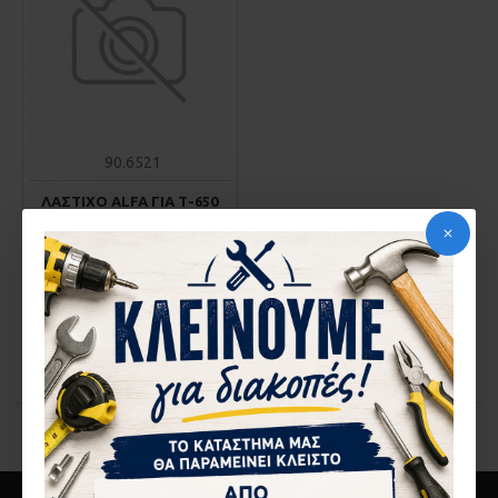
90.6521
ΛΑΣΤΙΧΟ ALFA ΓΙΑ Τ-650
KAI COMPASS ΚΑΛΥΨΗΣ
ΟΔΗΓΩΝ ΙΝΟΧ
0,40€
ΚΑΛΆΘΙ
Αγορά
You have reached the end of the list.