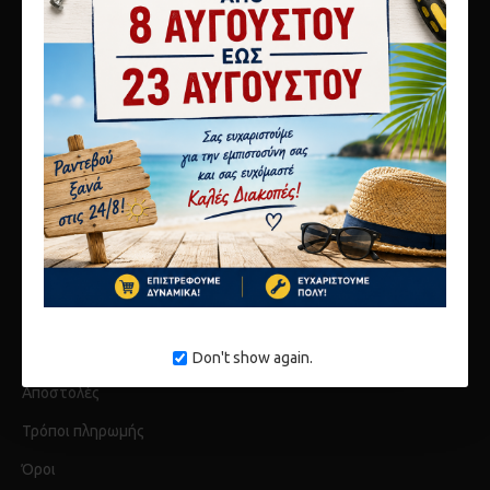
10ο χλμ Αθηνών Λαμίας
Μεταμόρφωση 14451
τηλ 2117808440
info@karagianni.com
Λίγα λόγια για εμάς
Don't show again.
Αποστολές
Τρόποι πληρωμής
Όροι