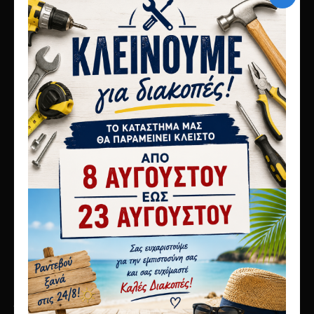
10ο χλμ Αθηνών Λαμίας
Μεταμόρφωση 14451
τηλ 2117808440
info@karagianni.com
Λίγα λόγια για εμάς
Αποστολές
Τρόποι πληρωμής
Όροι