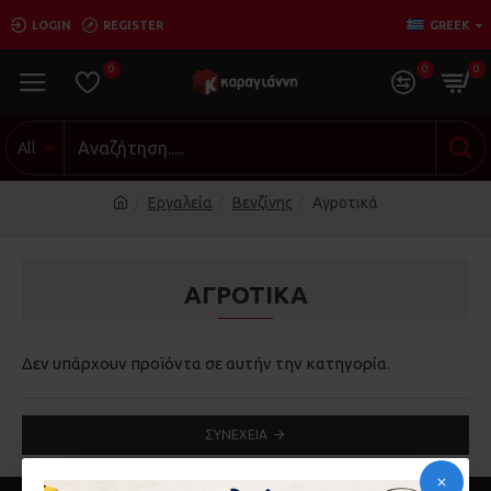
LOGIN
REGISTER
GREEK
0
0
0
All
Εργαλεία
Βενζίνης
Αγροτικά
ΑΓΡΟΤΙΚΆ
Δεν υπάρχουν προϊόντα σε αυτήν την κατηγορία.
ΣΥΝΈΧΕΙΑ