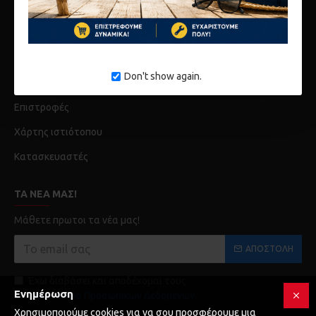
Λογαριασμός
Ιστορικό Παραγγελίων
Don't show again.
Επικοινωνία
Επιστροφές
Χάρτης ιστιότοπου
Κατασκευαστές
ΤΑ ΝΈΑ ΜΑΣ!
Μάθετε πρωτοι τα νέα μας!
ΑΠΟΣΤΟΛΉ
Έχω διαβάσει και αποδέχομαι τους
Ενημέρωση
Προστασία Προσωπικών Δεδομένων
Χρησιμοποιούμε cookies για να σου προσφέρουμε μια