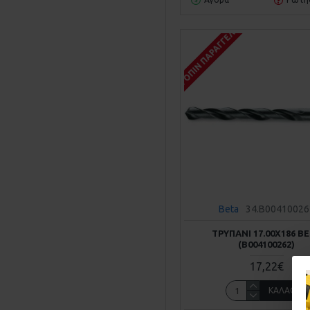
ΚΑΤΌΠΙΝ ΠΑΡΑΓΓΕΛΊΑΣ
Beta
34.B00410026
ΤΡΥΠΆΝΙ 17.00Χ186 B
(Β004100262)
17,22€
ΚΑΛΆΘΙ