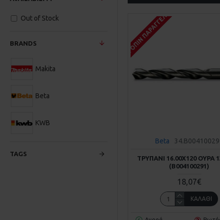
ΚΑΤΌΠΙΝ ΠΑΡΑΓΓΕΛΊΑΣ
Out of Stock
BRANDS
Makita
Beta
KWB
Beta
34.B00410029
TAGS
ΤΡΥΠΆΝΙ 16.00Χ120 ΟΥΡΆ 
(Β004100291)
18,07€
ΚΑΛΆΘΙ
Αγορά
Ρωτή