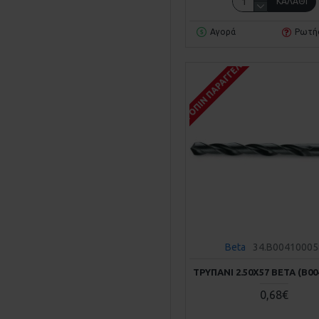
ΚΑΛΆΘΙ
Αγορά
Ρωτή
ΚΑΤΌΠΙΝ ΠΑΡΑΓΓΕΛΊΑΣ
Beta
34.B00410005
ΤΡΥΠΆΝΙ 2.50Χ57 BETA (Β00
0,68€