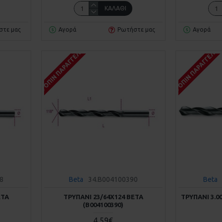
ΚΑΛΆΘΙ
στε μας
Αγορά
Ρωτήστε μας
Αγορά
ΚΑΤΌΠΙΝ ΠΑΡΑΓΓΕΛΊΑΣ
ΚΑΤΌΠΙΝ ΠΑΡΑΓΓΕΛΊΑ
8
Beta
34.B004100390
Beta
ETA
ΤΡΥΠΆΝΙ 23/64Χ124 BETA
ΤΡΥΠΆΝΙ 3.0
(Β004100390)
4,59€