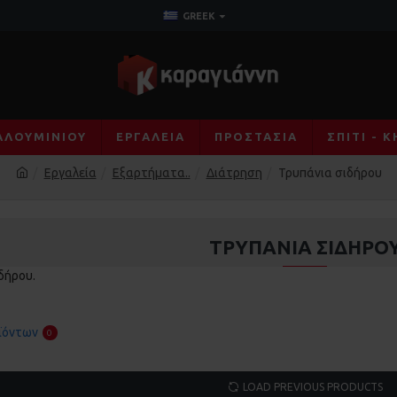
GREEK
ΑΛΟΥΜΙΝΊΟΥ
ΕΡΓΑΛΕΊΑ
ΠΡΟΣΤΑΣΊΑ
ΣΠΊΤΙ - 
Εργαλεία
Εξαρτήματα..
Διάτρηση
Τρυπάνια σιδήρου
ΤΡΥΠΆΝΙΑ ΣΙΔΉΡΟ
δήρου.
ϊόντων
0
LOAD PREVIOUS PRODUCTS