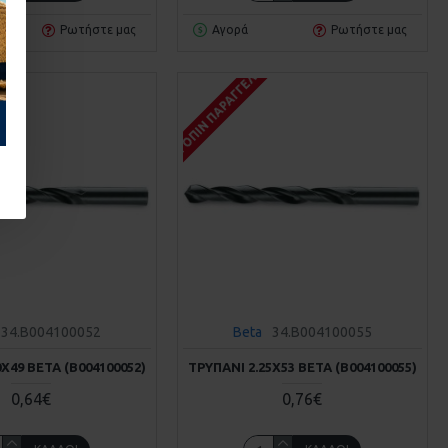
Ρωτήστε μας
Αγορά
Ρωτήστε μας
Σ
ΚΑΤΌΠΙΝ ΠΑΡΑΓΓΕΛΊΑΣ
34.B004100052
Beta
34.B004100055
0Χ49 BETA (Β004100052)
ΤΡΥΠΆΝΙ 2.25Χ53 BETA (Β004100055)
0,64€
0,76€