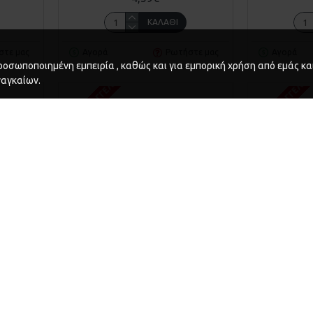
ΚΑΛΆΘΙ
στε μας
Αγορά
Ρωτήστε μας
Αγορά
οσωποποιημένη εμπειρία , καθώς και για εμπορική χρήση από εμάς και
ΚΑΤΌΠΙΝ ΠΑΡΑΓΓΕΛΊΑΣ
ΚΑΤΌΠΙΝ ΠΑΡΑΓΓΕΛΊΑ
ναγκαίων.
7
Beta
34.B004100073
Beta
4100067)
ΤΡΥΠΆΝΙ 3.75Χ70 BETA (Β004100073)
ΤΡΥΠΆΝΙ 3/16
1,03€