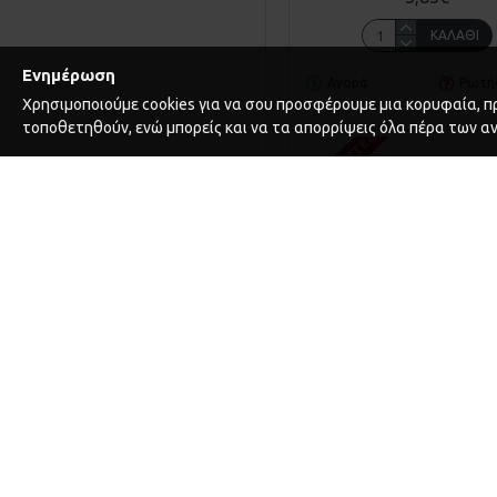
ΚΑΛΆΘΙ
Ενημέρωση
Αγορά
Ρωτή
Χρησιμοποιούμε cookies για να σου προσφέρουμε μια κορυφαία, πρ
ΚΑΤΌΠΙΝ ΠΑΡΑΓΓΕΛΊΑΣ
τοποθετηθούν, ενώ μπορείς και να τα απορρίψεις όλα πέρα των α
Beta
34.B00410006
ΤΡΥΠΆΝΙ 3.25Χ65 BETA (Β00
0,89€