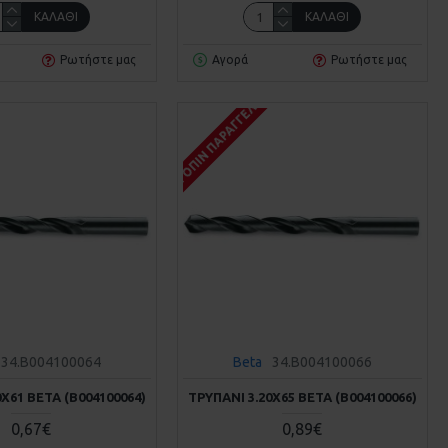
ΚΑΛΆΘΙ
ΚΑΛΆΘΙ
Ρωτήστε μας
Αγορά
Ρωτήστε μας
Σ
ΚΑΤΌΠΙΝ ΠΑΡΑΓΓΕΛΊΑΣ
34.B004100064
Beta
34.B004100066
0Χ61 BETA (Β004100064)
ΤΡΥΠΆΝΙ 3.20Χ65 BETA (Β004100066)
0,67€
0,89€