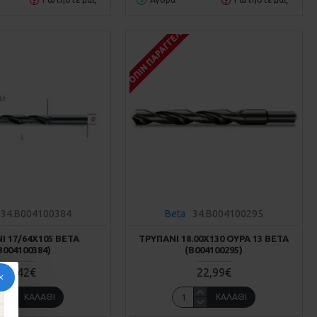
Σ
ΚΑΤΌΠΙΝ ΠΑΡΑΓΓΕΛΊΑΣ
34.B004100384
Beta
34.B004100295
Ι 17/64Χ105 BETA
ΤΡΥΠΆΝΙ 18.00Χ130 ΟΥΡΆ 13 BETA
Β004100384)
(Β004100295)
2,42€
22,99€
ΚΑΛΆΘΙ
ΚΑΛΆΘΙ