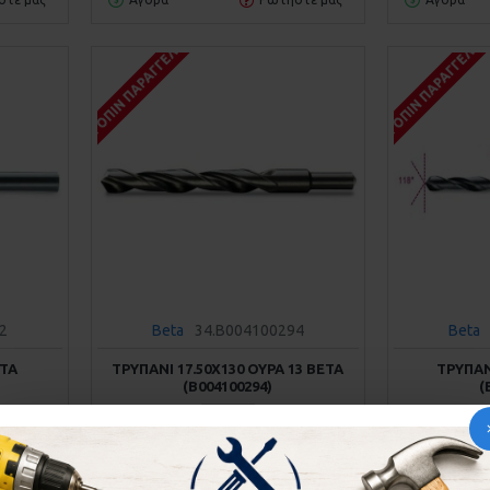
ΚΑΤΌΠΙΝ ΠΑΡΑΓΓΕΛΊΑΣ
ΚΑΤΌΠΙΝ ΠΑΡΑΓΓΕΛΊΑ
2
Beta
34.B004100294
Beta
ETA
ΤΡΥΠΆΝΙ 17.50Χ130 ΟΥΡΆ 13 BETA
ΤΡΥΠΆΝ
(Β004100294)
(
22,99€
ΚΑΛΆΘΙ