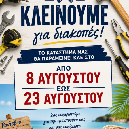
στε μας
Αγορά
Ρωτήστε μας
Αγορά
ΚΑΤΌΠΙΝ ΠΑΡΑΓΓΕΛΊΑΣ
ΚΑΤΌΠΙΝ ΠΑΡΑΓΓΕΛΊΑ
6
Beta
34.B004100296
Beta
ETA
ΤΡΥΠΆΝΙ 18.50Χ135 ΟΥΡΆ 13 BETA
ΤΡΥΠΆΝΙ 19
(Β004100296)
(
25,10€
ΚΑΛΆΘΙ