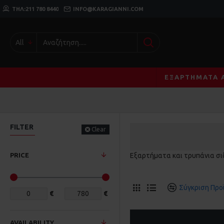
ΤΗΛ:211 780 8440
INFO@KARAGIANNI.COM
All
ΕΞΑΡΤΉΜΑΤΑ 
FILTER
Clear
PRICE
Εξαρτήματα και τρυπάνια σι
Σύγκριση Προ
€
€
AVAILABILITY