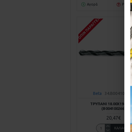
Αγορά
Ρωτή
ΚΑΤΌΠΙΝ ΠΑΡΑΓΓΕΛΊΑΣ
Beta
34.B00410026
ΤΡΥΠΆΝΙ 18.00Χ194 B
(Β004100266)
20,47€
ΚΑΛΆΘΙ