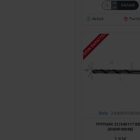
ΚΑΛΆΘΙ
Αγορά
Ρωτή
ΚΑΤΌΠΙΝ ΠΑΡΑΓΓΕΛΊΑΣ
Beta
34.B00410038
ΤΡΥΠΆΝΙ 21/64Χ117 B
(Β004100388)
3,83€