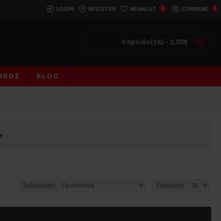
LOGIN
REGISTER
WISHLIST
0
COMPARE
0
0 προϊόν(τα) - 0,00€
ΚΉΠΟΣ
BLOG
Υ
Ταξινόμηση:
Εμφάνιση: