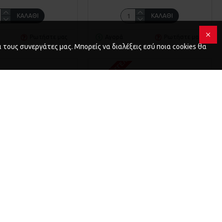
ΚΑΛΆΘΙ
ΚΑΛΆΘΙ
Ρωτήστε μας
Αγορά
Ρωτήστε μας
 τους συνεργάτες μας. Μπορείς να διαλέξεις εσύ ποια cookies θα
Σ
ΚΑΤΌΠΙΝ ΠΑΡΑΓΓΕΛΊΑΣ
34.B004100379
Beta
34.B004100373
Χ89 BETA (Β004100379)
ΤΡΥΠΆΝΙ 3/32Χ57 BETA (Β004100373)
1,36€
0,77€