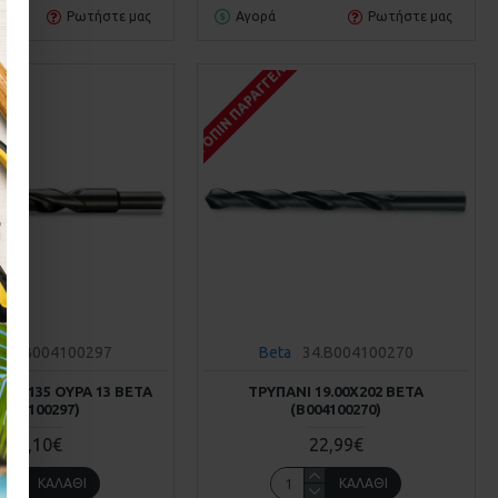
Ρωτήστε μας
Αγορά
Ρωτήστε μας
Σ
ΚΑΤΌΠΙΝ ΠΑΡΑΓΓΕΛΊΑΣ
34.B004100297
Beta
34.B004100270
.00Χ135 ΟΥΡΆ 13 BETA
ΤΡΥΠΆΝΙ 19.00Χ202 BETA
Β004100297)
(Β004100270)
25,10€
22,99€
ΚΑΛΆΘΙ
ΚΑΛΆΘΙ