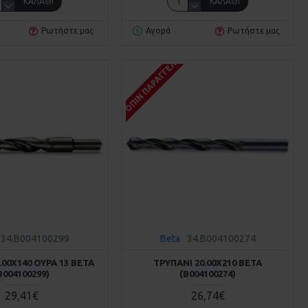
ΚΑΛΆΘΙ
ΚΑΛΆΘΙ
Ρωτήστε μας
Αγορά
Ρωτήστε μας
Σ
ΚΑΤΌΠΙΝ ΠΑΡΑΓΓΕΛΊΑΣ
34.B004100299
Beta
34.B004100274
.00Χ140 ΟΥΡΆ 13 BETA
ΤΡΥΠΆΝΙ 20.00Χ210 BETA
Β004100299)
(Β004100274)
29,41€
26,74€