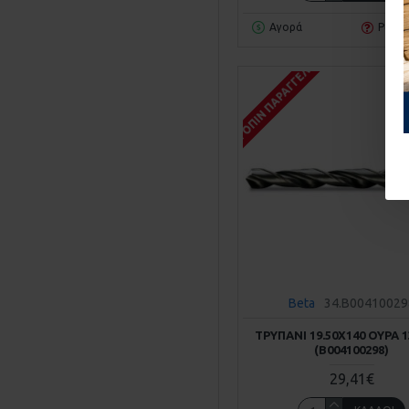
Αγορά
Ρωτή
ΚΑΤΌΠΙΝ ΠΑΡΑΓΓΕΛΊΑΣ
Beta
34.B00410029
ΤΡΥΠΆΝΙ 19.50Χ140 ΟΥΡΆ 
(Β004100298)
29,41€