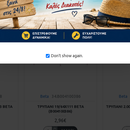
στε μας
Αγορά
Ρωτήστε μας
Αγορά
ΚΑΤΌΠΙΝ ΠΑΡΑΓΓΕΛΊΑΣ
ΚΑΤΌΠΙΝ ΠΑΡΑΓΓΕΛΊΑ
Don't show again.
8
Beta
34.B004100386
Beta
13 BETA
ΤΡΥΠΆΝΙ 19/64Χ111 BETA
ΤΡΥΠΆΝΙ 2.0
(Β004100386)
2,96€