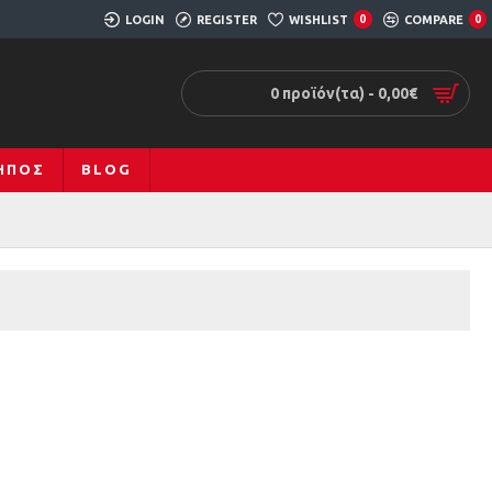
LOGIN
REGISTER
WISHLIST
0
COMPARE
0
0 προϊόν(τα) - 0,00€
ΚΉΠΟΣ
BLOG