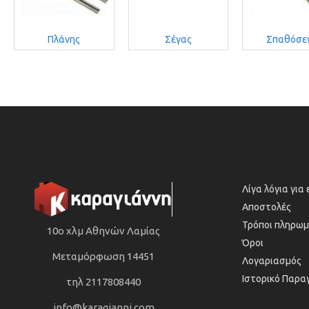
Πλάνης
Σέγας
Σπαθόσε
Λίγα λόγια για
Αποστολές
Τρόποι πληρωμ
10ο χλμ Αθηνών Λαμίας
Όροι
Μεταμόρφωση 14451
Λογαριασμός
Ιστορικό Παρα
τηλ 2117808440
info@karagianni.com