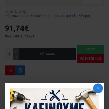
Σύμφωνα με 0 αξιολογήσεις.
-
Γράψτε μια αξιολόγηση
91,74€
Χωρίς ΦΠΑ: 73,98€
ΑΓΟΡΆ
ΚΑΛΆΘΙ
ΡΩΤΉΣΤΕ ΜΑΣ
ΠΕΡΙΣΣΌΤΕΡΑ ΑΠΌ ΤΗΝ ΙΔΙΑ ΜΆΡΚΑ
HΛΕΚΤΡΙΚΟ ΨΑΛΙΔΙ ΜΠΟΡΝΤΟΥΡΑΣ 650W GΕ-EH 6560 EINHELL 3403330
ΑΕΡΟΚΑΣΤΑΝΙΑ EINHELL TC-PR 68 4139180
104,70€
72,73€